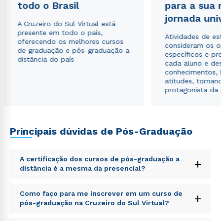
todo o Brasil
para a sua
jornada uni
A Cruzeiro do Sul Virtual está
presente em todo o país,
Atividades de e
oferecendo os melhores cursos
consideram os o
de graduação e pós-graduação a
específicos e pro
distância do país
cada aluno e de
conhecimentos, 
atitudes, tornan
protagonista da
Principais dúvidas de Pós-Graduação
A certificação dos cursos de pós-graduação a
+
distância é a mesma da presencial?
Sed ut perspiciatis unde omnis iste natus error sit
Como faço para me inscrever em um curso de
+
voluptatem accusantium doloremque laudantium,
pós-graduação na Cruzeiro do Sul Virtual?
totam rem aperiam, eaque ipsa quae ab illo inventore
veritatis et quasi architecto beatae vitae dicta sunt