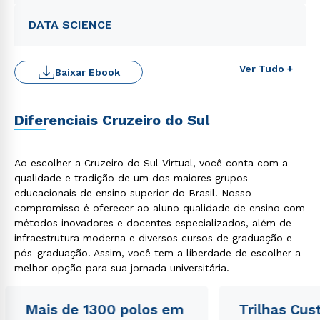
DATA SCIENCE
Ver Tudo +
Baixar Ebook
Rápido e fácil
WhatsApp
Diferenciais Cruzeiro do Sul
ou
Ao escolher a Cruzeiro do Sul Virtual, você conta com a
qualidade e tradição de um dos maiores grupos
educacionais de ensino superior do Brasil. Nosso
compromisso é oferecer ao aluno qualidade de ensino com
métodos inovadores e docentes especializados, além de
infraestrutura moderna e diversos cursos de graduação e
Estou de acordo com a
Política de Privacidade.
e
autorizo que meus dados sejam utilizados para o
pós-graduação. Assim, você tem a liberdade de escolher a
envio de conteúdos da Cruzeiro do Sul.
melhor opção para sua jornada universitária.
Mais de 1300 polos em
Trilhas Cus