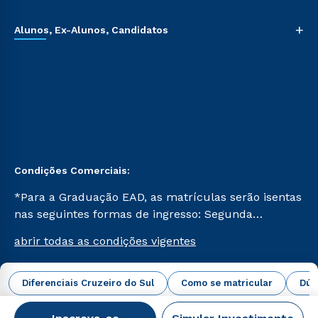
+
Alunos, Ex-Alunos, Candidatos
Condições Comerciais:
*Para a Graduação EAD, as matrículas serão isentas
nas seguintes formas de ingresso: Segunda
Graduação, Segunda Graduação 2.0 e Transferência.
abrir todas as condições vigentes
Já para as demais, a taxa de matrícula será de R$
49. *Para a Pós-graduação EAD, as ofertas
mencionadas são referentes aos cursos: Ensino
Diferenciais Cruzeiro do Sul
Como se matricular
Dúv
Campus Virtual Cruzeiro do Sul Educacional © 2026 -
Religioso, Geografia para a Docência e Metodologia
Todos os direitos reservados.
do Ensino de História: Questões Atuais.