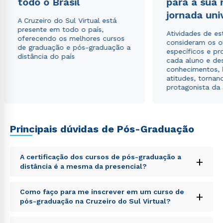
todo o Brasil
para a sua
jornada uni
A Cruzeiro do Sul Virtual está
presente em todo o país,
Atividades de e
oferecendo os melhores cursos
consideram os o
de graduação e pós-graduação a
específicos e pro
distância do país
cada aluno e de
conhecimentos, 
atitudes, tornan
protagonista da
Principais dúvidas de Pós-Graduação
A certificação dos cursos de pós-graduação a
+
distância é a mesma da presencial?
Sed ut perspiciatis unde omnis iste natus error sit
Como faço para me inscrever em um curso de
+
voluptatem accusantium doloremque laudantium,
pós-graduação na Cruzeiro do Sul Virtual?
totam rem aperiam, eaque ipsa quae ab illo inventore
veritatis et quasi architecto beatae vitae dicta sunt