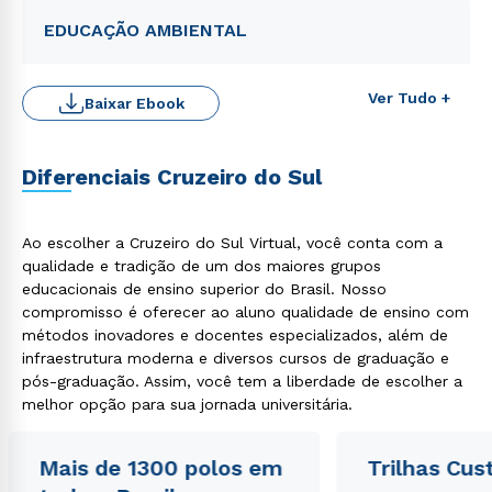
EDUCAÇÃO AMBIENTAL
Ver Tudo +
Baixar Ebook
Rápido e fácil
WhatsApp
Diferenciais Cruzeiro do Sul
ou
Ao escolher a Cruzeiro do Sul Virtual, você conta com a
qualidade e tradição de um dos maiores grupos
educacionais de ensino superior do Brasil. Nosso
compromisso é oferecer ao aluno qualidade de ensino com
métodos inovadores e docentes especializados, além de
infraestrutura moderna e diversos cursos de graduação e
Estou de acordo com a
Política de Privacidade.
e
pós-graduação. Assim, você tem a liberdade de escolher a
autorizo que meus dados sejam utilizados para o
envio de conteúdos da Cruzeiro do Sul.
melhor opção para sua jornada universitária.
Mais de 1300 polos em
Trilhas Cus