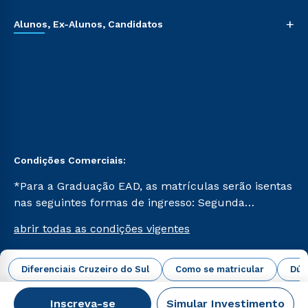
+
Alunos, Ex-Alunos, Candidatos
Condições Comerciais:
*Para a Graduação EAD, as matrículas serão isentas
nas seguintes formas de ingresso: Segunda
Graduação, Segunda Graduação 2.0 e Transferência.
abrir todas as condições vigentes
Já para as demais, a taxa de matrícula será de R$
49. *Para a Pós-graduação EAD, as ofertas
mencionadas são referentes aos cursos: Ensino
Diferenciais Cruzeiro do Sul
Como se matricular
Dúv
Campus Virtual Cruzeiro do Sul Educacional © 2026 -
Religioso, Geografia para a Docência e Metodologia
Todos os direitos reservados.
do Ensino de História: Questões Atuais.
Inscreva-se
Simular Investimento
CNPJ: 62.984.091/0001-02