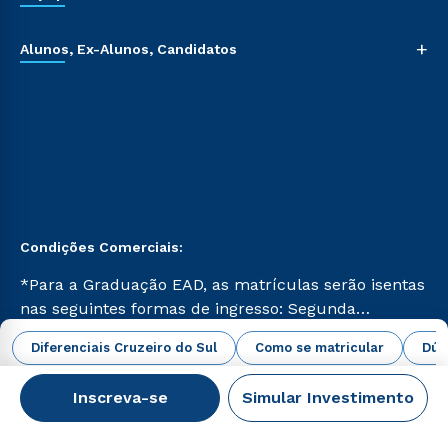
+
Alunos, Ex-Alunos, Candidatos
Condições Comerciais:
*Para a Graduação EAD, as matrículas serão isentas
nas seguintes formas de ingresso: Segunda
Graduação, Segunda Graduação 2.0 e Transferência.
abrir todas as condições vigentes
Diferenciais Cruzeiro do Sul
Como se matricular
Dúv
Já para as demais, a taxa de matrícula será de R$
49. *Para a Pós-graduação EAD, as ofertas
Inscreva-se
Simular Investimento
mencionadas são referentes aos cursos: Ensino
Campus Virtual Cruzeiro do Sul Educacional © 2026 -
Religioso, Geografia para a Docência e Metodologia
Todos os direitos reservados.