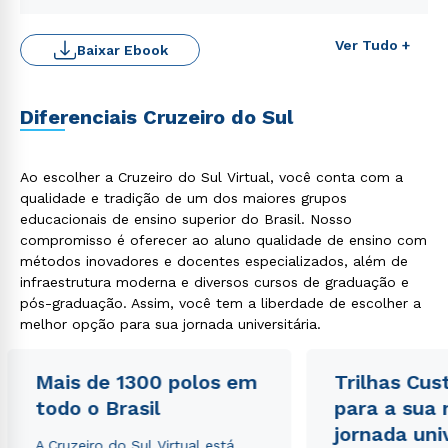
Ver Tudo +
Baixar Ebook
Rápido e fácil
Diferenciais Cruzeiro do Sul
WhatsApp
ou
Ao escolher a Cruzeiro do Sul Virtual, você conta com a
qualidade e tradição de um dos maiores grupos
educacionais de ensino superior do Brasil. Nosso
compromisso é oferecer ao aluno qualidade de ensino com
métodos inovadores e docentes especializados, além de
infraestrutura moderna e diversos cursos de graduação e
pós-graduação. Assim, você tem a liberdade de escolher a
Estou de acordo com a
Política de Privacidade.
e
melhor opção para sua jornada universitária.
autorizo que meus dados sejam utilizados para o
envio de conteúdos da Cruzeiro do Sul.
Mais de 1300 polos em
Trilhas Cus
todo o Brasil
para a sua
jornada uni
A Cruzeiro do Sul Virtual está