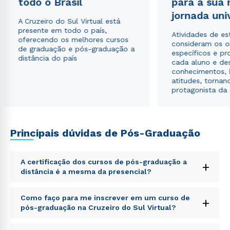
todo o Brasil
para a sua
jornada uni
A Cruzeiro do Sul Virtual está
presente em todo o país,
Atividades de e
oferecendo os melhores cursos
consideram os o
de graduação e pós-graduação a
específicos e pro
distância do país
cada aluno e de
conhecimentos, 
atitudes, tornan
protagonista da
Principais dúvidas de Pós-Graduação
A certificação dos cursos de pós-graduação a
+
distância é a mesma da presencial?
Sed ut perspiciatis unde omnis iste natus error sit
Como faço para me inscrever em um curso de
+
voluptatem accusantium doloremque laudantium,
pós-graduação na Cruzeiro do Sul Virtual?
totam rem aperiam, eaque ipsa quae ab illo inventore
veritatis et quasi architecto beatae vitae dicta sunt