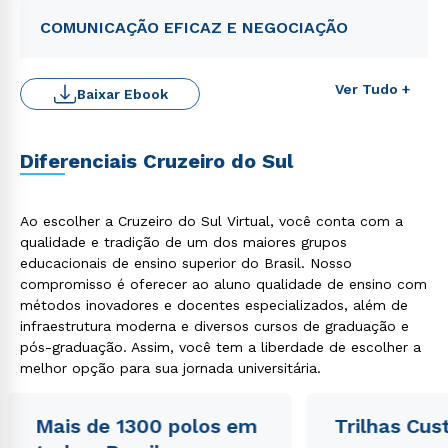
COMUNICAÇÃO EFICAZ E NEGOCIAÇÃO
Ver Tudo +
Baixar Ebook
Rápido e fácil
WhatsApp
Diferenciais Cruzeiro do Sul
ou
Ao escolher a Cruzeiro do Sul Virtual, você conta com a
qualidade e tradição de um dos maiores grupos
educacionais de ensino superior do Brasil. Nosso
compromisso é oferecer ao aluno qualidade de ensino com
métodos inovadores e docentes especializados, além de
infraestrutura moderna e diversos cursos de graduação e
Estou de acordo com a
Política de Privacidade.
e
pós-graduação. Assim, você tem a liberdade de escolher a
autorizo que meus dados sejam utilizados para o
envio de conteúdos da Cruzeiro do Sul.
melhor opção para sua jornada universitária.
Mais de 1300 polos em
Trilhas Cus