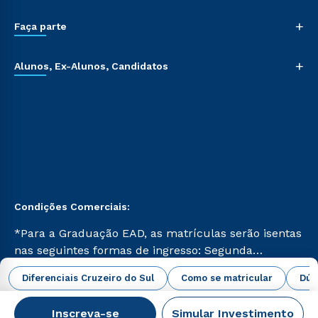
+
Faça parte
+
Alunos, Ex-Alunos, Candidatos
Condições Comerciais:
*Para a Graduação EAD, as matrículas serão isentas
nas seguintes formas de ingresso: Segunda
Graduação, Segunda Graduação 2.0 e Transferência.
abrir todas as condições vigentes
Diferenciais Cruzeiro do Sul
Como se matricular
Dúv
Já para as demais, a taxa de matrícula será de R$
49. *Para a Pós-graduação EAD, as ofertas
Inscreva-se
Simular Investimento