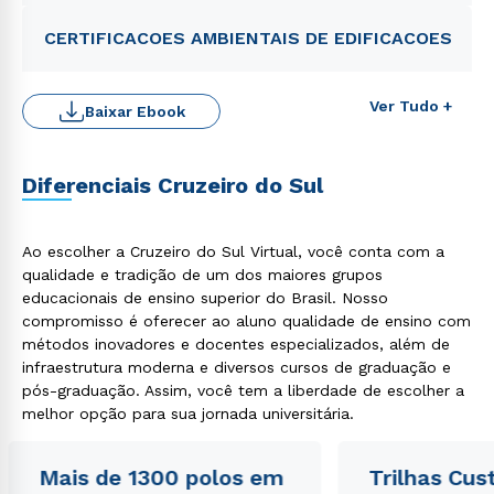
CERTIFICACOES AMBIENTAIS DE EDIFICACOES
Ver Tudo +
Baixar Ebook
Diferenciais Cruzeiro do Sul
Ao escolher a Cruzeiro do Sul Virtual, você conta com a
Rápido e fácil
WhatsApp
qualidade e tradição de um dos maiores grupos
educacionais de ensino superior do Brasil. Nosso
ou
compromisso é oferecer ao aluno qualidade de ensino com
métodos inovadores e docentes especializados, além de
infraestrutura moderna e diversos cursos de graduação e
pós-graduação. Assim, você tem a liberdade de escolher a
melhor opção para sua jornada universitária.
Mais de 1300 polos em
Trilhas Cus
Estou de acordo com a
Política de Privacidade.
e
autorizo que meus dados sejam utilizados para o