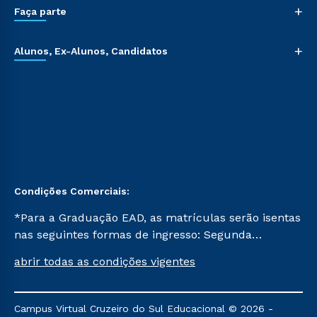
+
Faça parte
+
Alunos, Ex-Alunos, Candidatos
Condições Comerciais:
*Para a Graduação EAD, as matrículas serão isentas
nas seguintes formas de ingresso: Segunda
Graduação, Segunda Graduação 2.0 e Transferência.
abrir todas as condições vigentes
Já para as demais, a taxa de matrícula será de R$
49. *Para a Pós-graduação EAD, as ofertas
mencionadas são referentes aos cursos: Ensino
Campus Virtual Cruzeiro do Sul Educacional © 2026 -