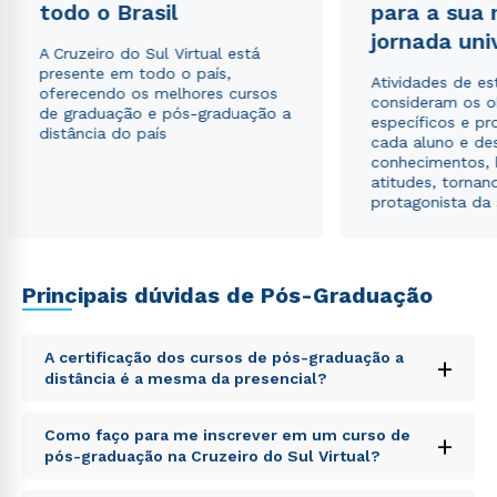
todo o Brasil
para a sua
envio de conteúdos da Cruzeiro do Sul.
jornada uni
A Cruzeiro do Sul Virtual está
presente em todo o país,
Atividades de e
oferecendo os melhores cursos
consideram os o
de graduação e pós-graduação a
específicos e pro
distância do país
cada aluno e de
conhecimentos, 
atitudes, tornan
protagonista da
Principais dúvidas de Pós-Graduação
A certificação dos cursos de pós-graduação a
+
distância é a mesma da presencial?
Sed ut perspiciatis unde omnis iste natus error sit
Como faço para me inscrever em um curso de
+
voluptatem accusantium doloremque laudantium,
pós-graduação na Cruzeiro do Sul Virtual?
totam rem aperiam, eaque ipsa quae ab illo inventore
veritatis et quasi architecto beatae vitae dicta sunt