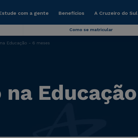
Estude com a gente
Benefícios
A Cruzeiro do Sul
Como se matricular
 na Educação - 6 meses
 na Educação