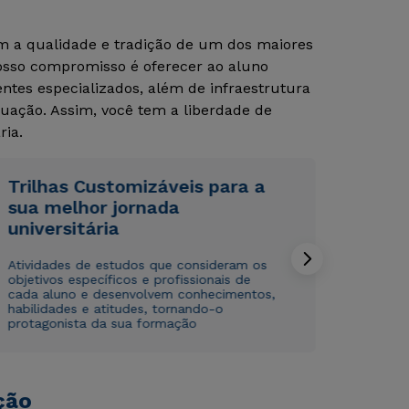
om a qualidade e tradição de um dos maiores
Nosso compromisso é oferecer ao aluno
tes especializados, além de infraestrutura
uação. Assim, você tem a liberdade de
ria.
Trilhas Customizáveis para a
Rápido e fácil
Rápido e fácil
sua melhor jornada
WhatsApp
WhatsApp
universitária
ou
ou
Atividades de estudos que consideram os
objetivos específicos e profissionais de
cada aluno e desenvolvem conhecimentos,
habilidades e atitudes, tornando-o
protagonista da sua formação
Estou de acordo com a
Estou de acordo com a
Política de Privacidade.
Política de Privacidade.
e
e
autorizo que meus dados sejam utilizados para o
autorizo que meus dados sejam utilizados para o
ção
envio de conteúdos da Cruzeiro do Sul.
envio de conteúdos da Cruzeiro do Sul.