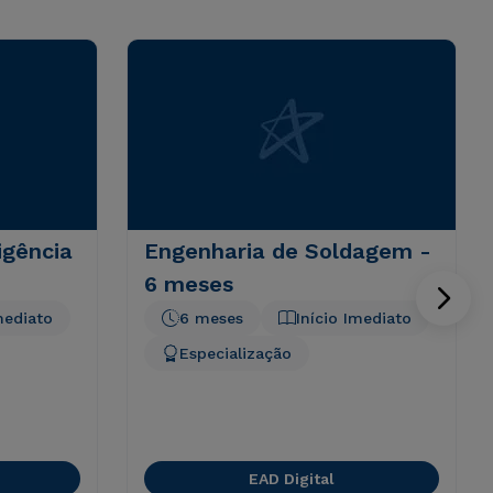
igência
Engenharia de Soldagem -
6 meses
mediato
6 meses
Início Imediato
Especialização
EAD Digital