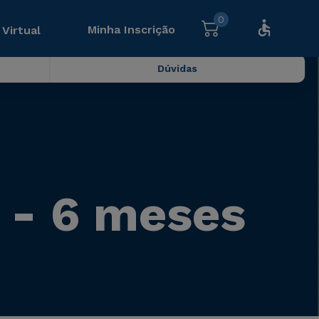
0
Minha Inscrição
 Virtual
Dúvidas
 - 6 meses