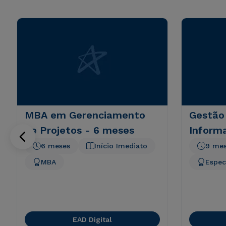
MBA em Gerenciamento
Gestão
de Projetos - 6 meses
Inform
6 meses
Início Imediato
9 me
MBA
Espec
EAD Digital