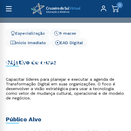
0
Especialização
9 meses
Pós-Graduação
Engenharia e Tecnologia
Transformação Digital para Negócios
Início Imediato
EAD Digital
Transformação Digital
para Negócios
Objetivo do curso
Capacitar líderes para planejar e executar a agenda de
Transformação Digital em suas organizações. O foco é
desenvolver a visão estratégica para usar a tecnologia
como vetor de mudança cultural, operacional e de modelo
de negócios.
Público Alvo