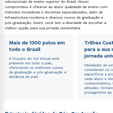
educacionais de ensino superior do Brasil. Nosso
compromisso é oferecer ao aluno qualidade de ensino com
métodos inovadores e docentes especializados, além de
infraestrutura moderna e diversos cursos de graduação e
pós-graduação. Assim, você tem a liberdade de escolher a
melhor opção para sua jornada universitária.
Rápido e fácil
WhatsApp
ou
Mais de 1300 polos em
Trilhas Cus
todo o Brasil
para a sua
jornada uni
A Cruzeiro do Sul Virtual está
presente em todo o país,
Atividades de e
oferecendo os melhores cursos
consideram os o
de graduação e pós-graduação a
específicos e pro
distância do país
Estou de acordo com a
Política de Privacidade.
e
cada aluno e de
autorizo que meus dados sejam utilizados para o
conhecimentos, 
envio de conteúdos da Cruzeiro do Sul.
atitudes, tornan
protagonista da