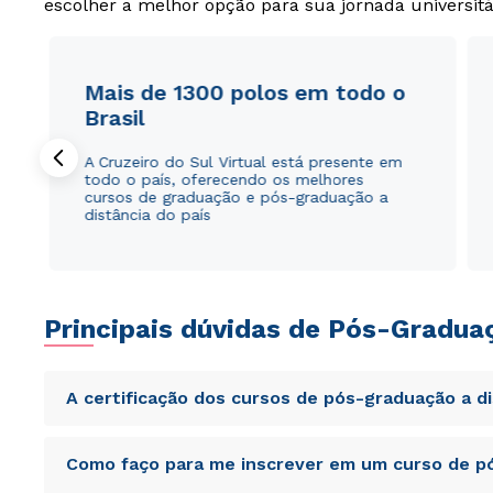
escolher a melhor opção para sua jornada universitá
Mais de 1300 polos em todo o
Brasil
A Cruzeiro do Sul Virtual está presente em
todo o país, oferecendo os melhores
cursos de graduação e pós-graduação a
distância do país
Principais dúvidas de Pós-Gradua
A certificação dos cursos de pós-graduação a d
Sed ut perspiciatis unde omnis iste natus error sit vol
Como faço para me inscrever em um curso de pó
totam rem aperiam, eaque ipsa quae ab illo inventore veri