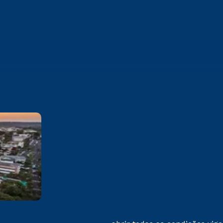
Franca
Av. Dr Armando Salles Oliveira,
201 Parque Universitário -
Franca - SP CEP: 14404-600
Saiba mais