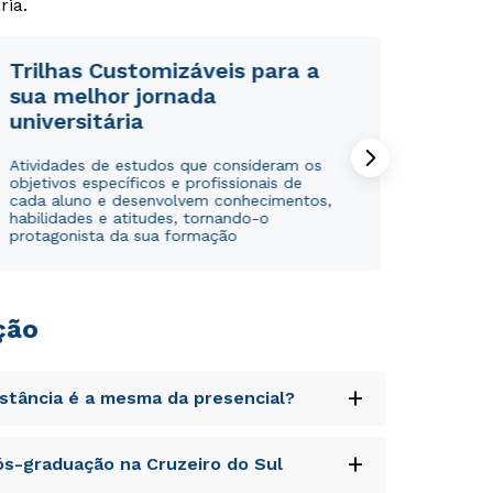
ria.
Trilhas Customizáveis para a
sua melhor jornada
universitária
Atividades de estudos que consideram os
objetivos específicos e profissionais de
cada aluno e desenvolvem conhecimentos,
habilidades e atitudes, tornando-o
protagonista da sua formação
ção
+
istância é a mesma da presencial?
uptatem accusantium doloremque laudantium,
+
s-graduação na Cruzeiro do Sul
tatis et quasi architecto beatae vitae dicta