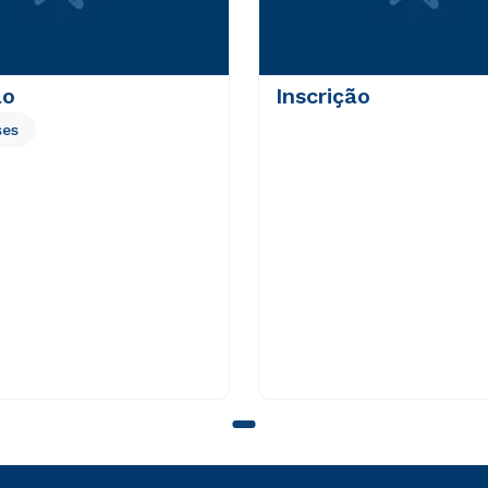
ão
Inscrição
ses