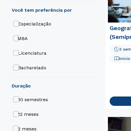
Educação
Engenharia e Tecnologia
Especialização
Geograf
Gestão e Negócios
(Semipr
MBA
3 sem
Gastronomia e Hospitalidade
Licenciatura
Iníci
Bacharelado
Tecnológico
duração
Formação de Professores R2
10 semestres
ABI (Área Básica de Ingresso)
12 meses
Cursos Livres
2 meses