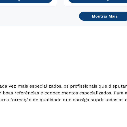
Mostrar Mais
Estou de acordo com a
Política de Privacidade.
e
autorizo que meus dados sejam utilizados para o
envio de conteúdos da Cruzeiro do Sul.
ada vez mais especializados, os profissionais que dispu
 boas referências e conhecimentos especializados. Para 
ir uma formação de qualidade que consiga suprir todas as