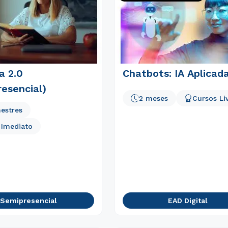
a 2.0
Chatbots: IA Aplicad
esencial)
2 meses
Cursos Li
estres
o Imediato
Semipresencial
EAD Digital