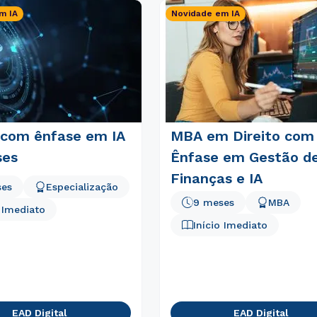
m IA
Novidade em IA
o com ênfase em IA
MBA em Direito com
ses
Ênfase em Gestão d
Finanças e IA
ses
Especialização
9 meses
MBA
o Imediato
Início Imediato
Rápido e fácil
WhatsApp
ou
EAD Digital
EAD Digital