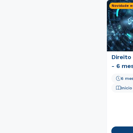
Novidade e
Direit
- 6 me
6 me
Iníci