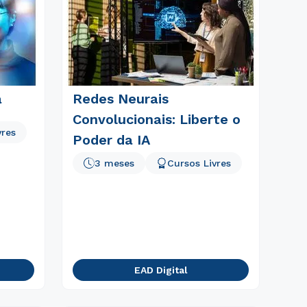
a
Redes Neurais
Convolucionais: Liberte o
vres
Poder da IA
3 meses
Cursos Livres
EAD Digital