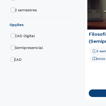
2 semestres
3 meses
opções
Filosofi
3 semestres
EAD Digital
(Semipr
4 semestres
Semipresencial
3 sem
5 semestres
Iníci
EAD
6 meses
6 semestres