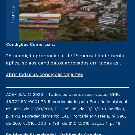
A
Franca
O
U
C
Condições Comerciais:
*A condição promocional de 1ª mensalidade isenta,
aplica-se aos candidatos aprovados em todas as
formas de ingresso, exceto na prova on-line ou
abrir todas as condições vigentes
agendada, que ofertam bolsas de até 50% de
desconto, ambos ingressantes no semestre vigente,
que ainda não tenham efetivado e/ou não tenham
ACEF S.A. © 2026 - Todos os direitos reservados. CNPJ:
cancelado ou trancado sua matrícula em uma das
46.722.831/0001-78 Recredenciado pela Portaria Ministerial
Instituições da Cruzeiro do Sul Educacional, no
nº 1.450, de 07/10/2011, DOU nº 195, de 10/10/2011, seção 1,
período de um ano. Tais condições não se aplicam
p. 11-12 Recredenciamento EAD: Portaria Ministerial nº 696,
aos cursos de Medicina, e também para
de 20.07.2016, DOU nº 139, de 21.07.2016, seção 1, p. 49.
matriculados via FIES, Prouni e outros programas
Política de Privacidade
Política de Cookies