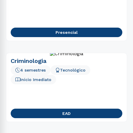
5
º
psicologia
6
º
biomedicina
7
º
direito
Presencial
8
º
fisioterapia
9
º
estética
10
º
pedagogia
Criminologia
4 semestres
Tecnológico
Início Imediato
EAD