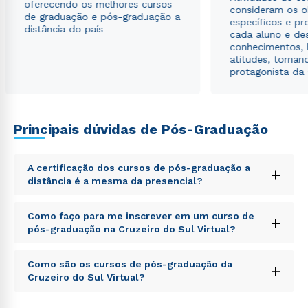
oferecendo os melhores cursos
consideram os o
de graduação e pós-graduação a
específicos e pro
distância do país
cada aluno e de
conhecimentos, 
atitudes, tornan
protagonista da
Principais dúvidas de Pós-Graduação
A certificação dos cursos de pós-graduação a
+
distância é a mesma da presencial?
Sed ut perspiciatis unde omnis iste natus error sit
Como faço para me inscrever em um curso de
+
voluptatem accusantium doloremque laudantium,
pós-graduação na Cruzeiro do Sul Virtual?
totam rem aperiam, eaque ipsa quae ab illo inventore
veritatis et quasi architecto beatae vitae dicta sunt
Sed ut perspiciatis unde omnis iste natus error sit
explicabo. Nemo enim ipsam voluptatem quia
Como são os cursos de pós-graduação da
+
voluptatem accusantium doloremque laudantium,
voluptas sit aspernatur aut odit aut fugit, sed quia
Cruzeiro do Sul Virtual?
totam rem aperiam, eaque ipsa quae ab illo inventore
consequuntur magni dolores eos qui ratione
veritatis et quasi architecto beatae vitae dicta sunt
voluptatem sequi nesciunt.
Sed ut perspiciatis unde omnis iste natus error sit