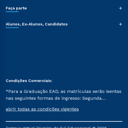
+
Faça parte
+
Alunos, Ex-Alunos, Candidatos
Condições Comerciais:
*Para a Graduação EAD, as matrículas serão isentas
nas seguintes formas de ingresso: Segunda
Graduação, Segunda Graduação 2.0 e Transferência.
abrir todas as condições vigentes
Já para as demais, a taxa de matrícula será de R$
49. *Para a Pós-graduação EAD, as ofertas
mencionadas são referentes aos cursos: Ensino