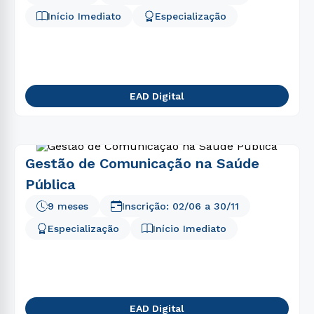
5
º
psicologia
Início Imediato
Especialização
6
º
biomedicina
7
º
direito
8
º
fisioterapia
EAD Digital
9
º
estética
10
º
pedagogia
Gestão de Comunicação na Saúde
Pública
9 meses
Inscrição:
02/06
a
30/11
Especialização
Início Imediato
EAD Digital