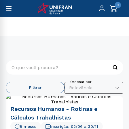
0
Pós-Graduação
Gestão e Negócios
O que você procura?
TERMOS MAIS BUSCADOS
Relevância
Filtrar
1
º
engenharia
2
º
medicina
Recursos Humanos - Rotinas e
3
º
enfermagem
Cálculos Trabalhistas
4
º
educação física
9 meses
Inscrição:
02/06
a
30/11