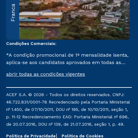
A
Franca
O
U
C
Condições Comerciais:
*A condição promocional de 1ª mensalidade isenta,
aplica-se aos candidatos aprovados em todas as
formas de ingresso, exceto na prova on-line ou
abrir todas as condições vigentes
agendada, que ofertam bolsas de até 50% de
desconto, ambos ingressantes no semestre vigente,
que ainda não tenham efetivado e/ou não tenham
ACEF S.A. © 2026 - Todos os direitos reservados. CNPJ:
cancelado ou trancado sua matrícula em uma das
46.722.831/0001-78 Recredenciado pela Portaria Ministerial
Instituições da Cruzeiro do Sul Educacional, no
nº 1.450, de 07/10/2011, DOU nº 195, de 10/10/2011, seção 1,
período de um ano. Tais condições não se aplicam
p. 11-12 Recredenciamento EAD: Portaria Ministerial nº 696,
aos cursos de Medicina, e também para
de 20.07.2016, DOU nº 139, de 21.07.2016, seção 1, p. 49.
matriculados via FIES, Prouni e outros programas
governamentais, e não se acumula com nenhuma
Política de Privacidade
Política de Cookies