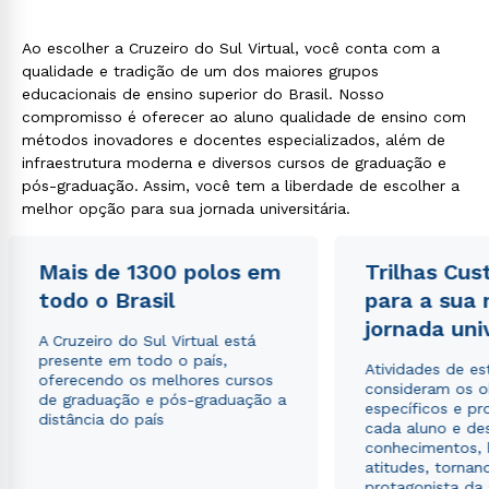
Ao escolher a Cruzeiro do Sul Virtual, você conta com a
qualidade e tradição de um dos maiores grupos
educacionais de ensino superior do Brasil. Nosso
compromisso é oferecer ao aluno qualidade de ensino com
Estou de acordo com a
Política de Privacidade.
e
métodos inovadores e docentes especializados, além de
autorizo que meus dados sejam utilizados para o
infraestrutura moderna e diversos cursos de graduação e
envio de conteúdos da Cruzeiro do Sul.
pós-graduação. Assim, você tem a liberdade de escolher a
melhor opção para sua jornada universitária.
Mais de 1300 polos em
Trilhas Cus
todo o Brasil
para a sua
jornada uni
A Cruzeiro do Sul Virtual está
presente em todo o país,
Atividades de e
oferecendo os melhores cursos
consideram os o
de graduação e pós-graduação a
específicos e pro
distância do país
cada aluno e de
conhecimentos, 
atitudes, tornan
protagonista da