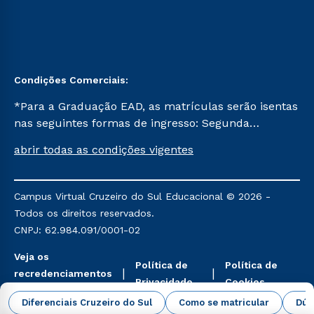
Condições Comerciais:
*Para a Graduação EAD, as matrículas serão isentas
nas seguintes formas de ingresso: Segunda
Graduação, Segunda Graduação 2.0 e Transferência.
abrir todas as condições vigentes
Já para as demais, a taxa de matrícula será de R$
49. *Para a Pós-graduação EAD, as ofertas
mencionadas são referentes aos cursos: Ensino
Campus Virtual Cruzeiro do Sul Educacional © 2026 -
Religioso, Geografia para a Docência e Metodologia
Todos os direitos reservados.
do Ensino de História: Questões Atuais.
CNPJ: 62.984.091/0001-02
Veja os
Política de
Política de
recredenciamentos
Privacidade
Cookies
aqui
Diferenciais Cruzeiro do Sul
Como se matricular
Dúv