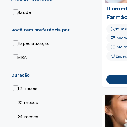
Biomedi
Saúde
Farmác
12 me
Inscr
Especialização
Início
Espec
MBA
duração
12 meses
22 meses
24 meses