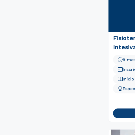
Fisiote
Intesiv
9 me
Inscr
Iníci
Espec