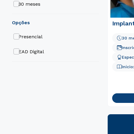
30 meses
6 meses
opções
Implan
9 meses
Presencial
30 m
Inscr
EAD Digital
Espec
Início