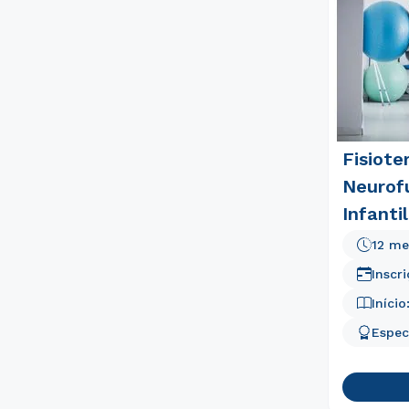
Fisiote
Neurof
Infantil
12 me
Inscr
Início
Espec