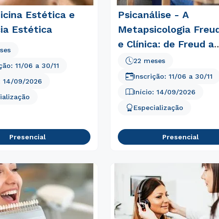
cina Estética e
Psicanálise - A
ia Estética
Metapsicologia Freu
e Clínica: de Freud a
ses
Lacan
22 meses
ição:
11/06
a
30/11
Inscrição:
11/06
a
30/11
:
14/09/2026
Início:
14/09/2026
ialização
Especialização
Presencial
Presencial