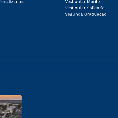
ionalizantes
Vestibular Mérito
Vestibular Solidário
Segunda Graduação
Franca
Av. Dr Armando Salles Oliveira,
201 Parque Universitário -
Franca - SP CEP: 14404-600