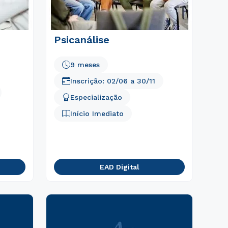
Psicanálise
9 meses
Inscrição:
02/06
a
30/11
Especialização
Início Imediato
EAD Digital