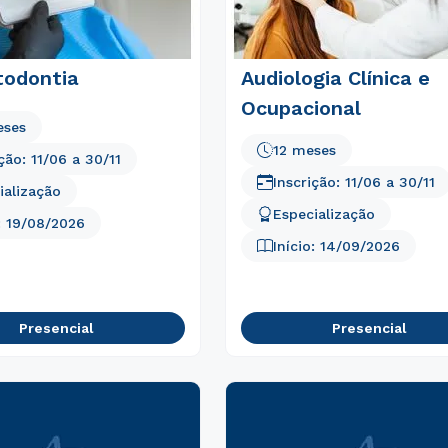
todontia
Audiologia Clínica e
Ocupacional
eses
12 meses
ição:
11/06
a
30/11
Inscrição:
11/06
a
30/11
ialização
Especialização
:
19/08/2026
Início:
14/09/2026
Presencial
Presencial