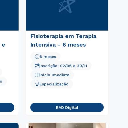
Fisioterapia em Terapia
 e
Intensiva - 6 meses
6 meses
Inscrição:
02/06
a
30/11
Início Imediato
to
Especialização
EAD Digital