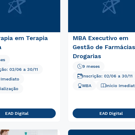
rapia em Terapia
MBA Executivo em
a
Gestão de Farmácias
Drogarias
ses
9 meses
ição:
02/06
a
30/11
Inscrição:
02/06
a
30/11
o Imediato
MBA
Início Imedia
ialização
Rápido e fácil
WhatsApp
ou
EAD Digital
EAD Digital