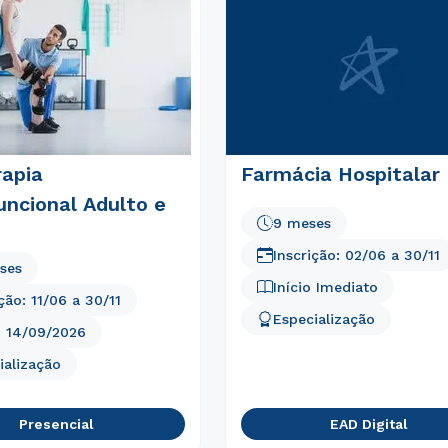
Estou de acordo com a
Política de Privacidade.
e
autorizo que meus dados sejam utilizados para o
envio de conteúdos da Unifran.
rapia
Farmácia Hospitalar
uncional Adulto e
9 meses
Inscrição:
02/06
a
30/11
ses
Início Imediato
ição:
11/06
a
30/11
Especialização
:
14/09/2026
ialização
Presencial
EAD Digital