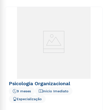
voluptas sit aspernatur aut odit aut fugit, sed quia
consequuntur magni dolores eos qui ratione
voluptatem sequi nesciunt.
Psicologia Organizacional
9 meses
Início Imediato
Especialização