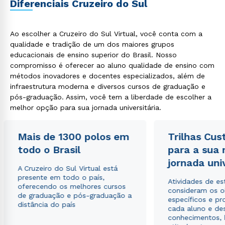
Diferenciais Cruzeiro do Sul
Ao escolher a Cruzeiro do Sul Virtual, você conta com a
Estou de acordo com a
Política de Privacidade.
e
qualidade e tradição de um dos maiores grupos
autorizo que meus dados sejam utilizados para o
educacionais de ensino superior do Brasil. Nosso
envio de conteúdos da Cruzeiro do Sul.
compromisso é oferecer ao aluno qualidade de ensino com
métodos inovadores e docentes especializados, além de
infraestrutura moderna e diversos cursos de graduação e
pós-graduação. Assim, você tem a liberdade de escolher a
melhor opção para sua jornada universitária.
Mais de 1300 polos em
Trilhas Cus
todo o Brasil
para a sua
jornada uni
A Cruzeiro do Sul Virtual está
presente em todo o país,
Atividades de e
oferecendo os melhores cursos
consideram os o
de graduação e pós-graduação a
específicos e pro
distância do país
cada aluno e de
conhecimentos, 