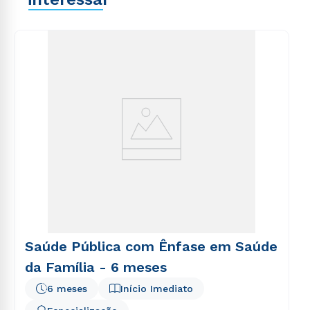
explicabo. Nemo enim ipsam voluptatem quia
voluptas sit aspernatur aut odit aut fugit, sed quia
consequuntur magni dolores eos qui ratione
voluptatem sequi nesciunt.
Saúde Pública com Ênfase em Saúde
da Família - 6 meses
6 meses
Início Imediato