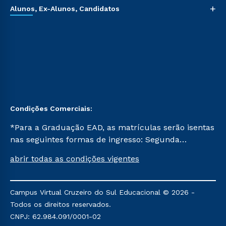
+
Alunos, Ex-Alunos, Candidatos
Condições Comerciais:
*Para a Graduação EAD, as matrículas serão isentas
nas seguintes formas de ingresso: Segunda
Graduação, Segunda Graduação 2.0 e Transferência.
abrir todas as condições vigentes
Já para as demais, a taxa de matrícula será de R$
49. *Para a Pós-graduação EAD, as ofertas
mencionadas são referentes aos cursos: Ensino
Campus Virtual Cruzeiro do Sul Educacional © 2026 -
Religioso, Geografia para a Docência e Metodologia
Todos os direitos reservados.
do Ensino de História: Questões Atuais.
CNPJ: 62.984.091/0001-02