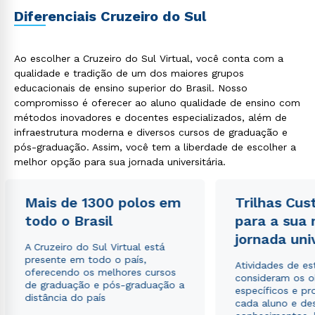
Diferenciais Cruzeiro do Sul
ou
Ao escolher a Cruzeiro do Sul Virtual, você conta com a
qualidade e tradição de um dos maiores grupos
educacionais de ensino superior do Brasil. Nosso
compromisso é oferecer ao aluno qualidade de ensino com
métodos inovadores e docentes especializados, além de
Estou de acordo com a
Política de Privacidade.
e
infraestrutura moderna e diversos cursos de graduação e
autorizo que meus dados sejam utilizados para o
pós-graduação. Assim, você tem a liberdade de escolher a
envio de conteúdos da Cruzeiro do Sul.
melhor opção para sua jornada universitária.
Mais de 1300 polos em
Trilhas Cus
todo o Brasil
para a sua
jornada uni
A Cruzeiro do Sul Virtual está
presente em todo o país,
Atividades de e
oferecendo os melhores cursos
consideram os o
de graduação e pós-graduação a
específicos e pro
distância do país
cada aluno e de