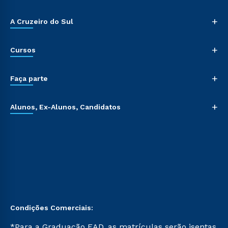
+
A Cruzeiro do Sul
+
Cursos
+
Faça parte
+
Alunos, Ex-Alunos, Candidatos
Condições Comerciais:
*Para a Graduação EAD, as matrículas serão isentas