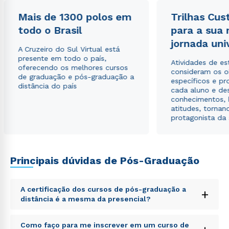
Mais de 1300 polos em
Trilhas Cus
Estou de acordo com a
Política de Privacidade.
e
todo o Brasil
para a sua
autorizo que meus dados sejam utilizados para o
jornada uni
envio de conteúdos da Cruzeiro do Sul.
A Cruzeiro do Sul Virtual está
presente em todo o país,
Atividades de e
oferecendo os melhores cursos
consideram os o
de graduação e pós-graduação a
específicos e pro
distância do país
cada aluno e de
conhecimentos, 
atitudes, tornan
protagonista da
Principais dúvidas de Pós-Graduação
A certificação dos cursos de pós-graduação a
+
distância é a mesma da presencial?
Sed ut perspiciatis unde omnis iste natus error sit
Como faço para me inscrever em um curso de