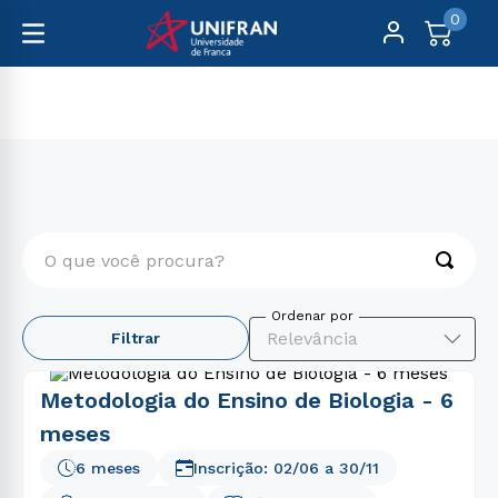
0
Pós-Graduação
Educação
O que você procura?
TERMOS MAIS BUSCADOS
Relevância
Filtrar
1
º
engenharia
2
º
medicina
Metodologia do Ensino de Biologia - 6
3
º
enfermagem
meses
4
º
educação física
6 meses
Inscrição:
02/06
a
30/11