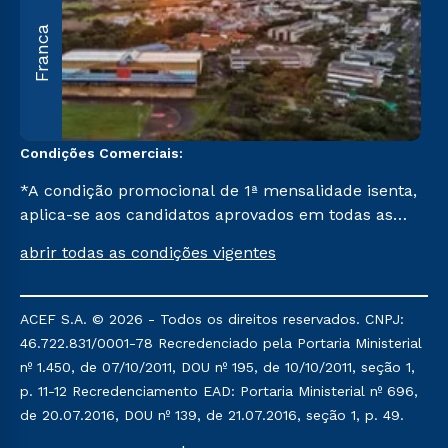
A
Franca
O
U
C
Condições Comerciais:
*A condição promocional de 1ª mensalidade isenta,
aplica-se aos candidatos aprovados em todas as
formas de ingresso, exceto na prova on-line ou
abrir todas as condições vigentes
agendada, que ofertam bolsas de até 50% de
desconto, ambos ingressantes no semestre vigente,
que ainda não tenham efetivado e/ou não tenham
ACEF S.A. © 2026 - Todos os direitos reservados. CNPJ:
cancelado ou trancado sua matrícula em uma das
46.722.831/0001-78 Recredenciado pela Portaria Ministerial
Instituições da Cruzeiro do Sul Educacional, no
nº 1.450, de 07/10/2011, DOU nº 195, de 10/10/2011, seção 1,
período de um ano. Tais condições não se aplicam
p. 11-12 Recredenciamento EAD: Portaria Ministerial nº 696,
aos cursos de Medicina, e também para
de 20.07.2016, DOU nº 139, de 21.07.2016, seção 1, p. 49.
matriculados via FIES, Prouni e outros programas