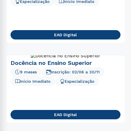
5
º
psicologia
Especialização
Início Imediato
6
º
direito
7
º
biomedicina
8
º
pedagogia
EAD Digital
9
º
estética
10
º
fisioterapia
Docência no Ensino Superior
9 meses
Inscrição:
02/06
a
30/11
Início Imediato
Especialização
EAD Digital