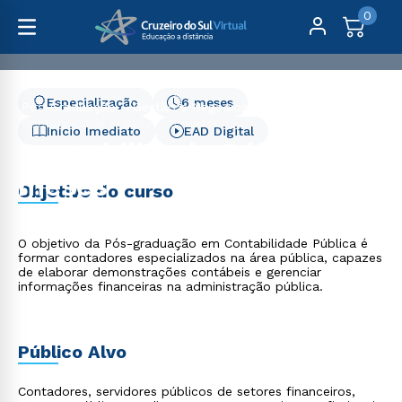
0
Especialização
6 meses
Pós-Graduação
Gestão e Negócios
Contabilidade Pública - 6 meses
Início Imediato
EAD Digital
Contabilidade Pública - 6
meses
Objetivo do curso
O objetivo da Pós-graduação em Contabilidade Pública é
formar contadores especializados na área pública, capazes
de elaborar demonstrações contábeis e gerenciar
informações financeiras na administração pública.
Público Alvo
Contadores, servidores públicos de setores financeiros,