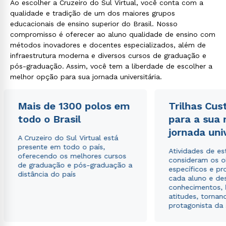
Ao escolher a Cruzeiro do Sul Virtual, você conta com a
qualidade e tradição de um dos maiores grupos
Rápido e fácil
educacionais de ensino superior do Brasil. Nosso
WhatsApp
compromisso é oferecer ao aluno qualidade de ensino com
ou
métodos inovadores e docentes especializados, além de
infraestrutura moderna e diversos cursos de graduação e
pós-graduação. Assim, você tem a liberdade de escolher a
melhor opção para sua jornada universitária.
Mais de 1300 polos em
Trilhas Cus
todo o Brasil
para a sua
Estou de acordo com a
Política de Privacidade.
e
autorizo que meus dados sejam utilizados para o
jornada uni
A Cruzeiro do Sul Virtual está
envio de conteúdos da Cruzeiro do Sul.
presente em todo o país,
Atividades de e
oferecendo os melhores cursos
consideram os o
de graduação e pós-graduação a
específicos e pro
distância do país
cada aluno e de
conhecimentos, 
atitudes, tornan
protagonista da