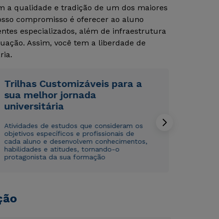
om a qualidade e tradição de um dos maiores
Nosso compromisso é oferecer ao aluno
tes especializados, além de infraestrutura
Rápido e fácil
Rápido e fácil
WhatsApp
WhatsApp
uação. Assim, você tem a liberdade de
ou
ou
ria.
Trilhas Customizáveis para a
sua melhor jornada
universitária
Atividades de estudos que consideram os
Estou de acordo com a
Estou de acordo com a
Política de Privacidade.
Política de Privacidade.
e
e
objetivos específicos e profissionais de
autorizo que meus dados sejam utilizados para o
autorizo que meus dados sejam utilizados para o
cada aluno e desenvolvem conhecimentos,
envio de conteúdos da Cruzeiro do Sul.
envio de conteúdos da Cruzeiro do Sul.
habilidades e atitudes, tornando-o
protagonista da sua formação
ção