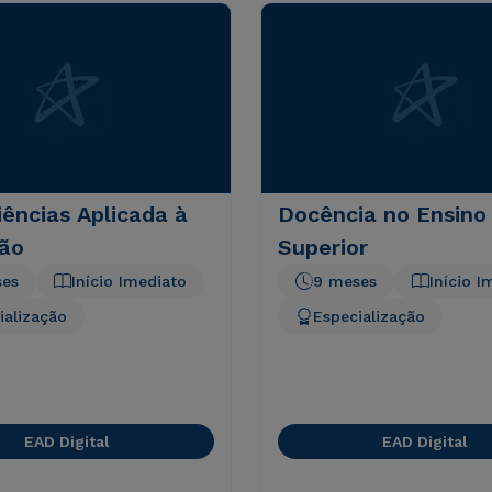
ências Aplicada à
Docência no Ensino
ão
Superior
ses
Início Imediato
9 meses
Início I
ialização
Especialização
EAD Digital
EAD Digital