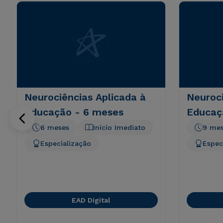
Neurociências Aplicada à
Neuroci
Educação - 6 meses
Educaç
6 meses
Início Imediato
9 me
Especialização
Espec
EAD Digital