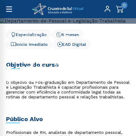
0
Especialização
6 meses
Pós-Graduação
Gestão e Negócios
Departamento de Pessoal e Legislação Trabalhista - 6
Início Imediato
EAD Digital
meses
Departamento de Pessoal
Objetivo do curso
e Legislação Trabalhista -
6 meses
O objetivo da Pós-graduação em Departamento de Pessoal
e Legislação Trabalhista é capacitar profissionais para
gerenciar com eficiência e conformidade legal todas as
rotinas de departamento pessoal e relações trabalhistas.
Público Alvo
Profissionais de RH, analistas de departamento pessoal,