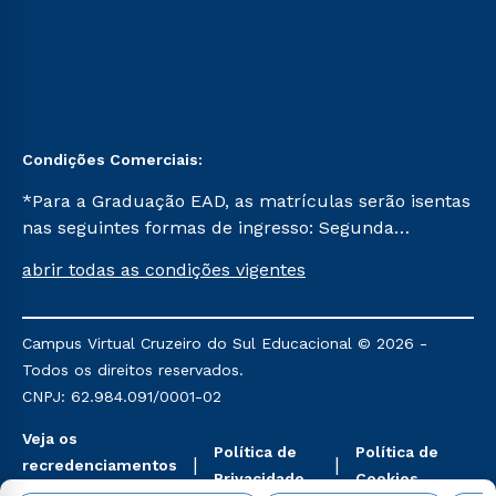
Condições Comerciais:
*Para a Graduação EAD, as matrículas serão isentas
nas seguintes formas de ingresso: Segunda
Graduação, Segunda Graduação 2.0 e Transferência.
abrir todas as condições vigentes
Já para as demais, a taxa de matrícula será de R$
49. *Para a Pós-graduação EAD, as ofertas
mencionadas são referentes aos cursos: Ensino
Campus Virtual Cruzeiro do Sul Educacional © 2026 -
Religioso, Geografia para a Docência e Metodologia
Todos os direitos reservados.
do Ensino de História: Questões Atuais.
CNPJ: 62.984.091/0001-02
Veja os
Política de
Política de
recredenciamentos
Privacidade
Cookies
aqui