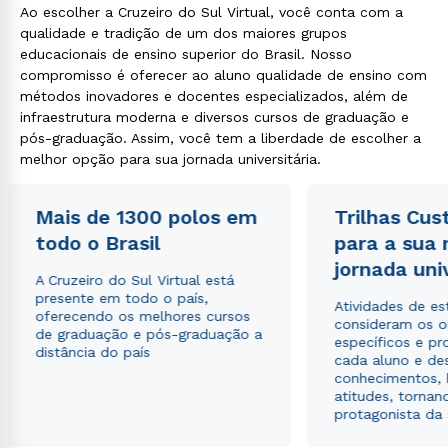
Ao escolher a Cruzeiro do Sul Virtual, você conta com a
qualidade e tradição de um dos maiores grupos
educacionais de ensino superior do Brasil. Nosso
compromisso é oferecer ao aluno qualidade de ensino com
métodos inovadores e docentes especializados, além de
infraestrutura moderna e diversos cursos de graduação e
pós-graduação. Assim, você tem a liberdade de escolher a
melhor opção para sua jornada universitária.
Rápido e fácil
WhatsApp
ou
Mais de 1300 polos em
Trilhas Cus
todo o Brasil
para a sua
jornada uni
A Cruzeiro do Sul Virtual está
presente em todo o país,
Atividades de e
oferecendo os melhores cursos
consideram os o
de graduação e pós-graduação a
específicos e pro
distância do país
cada aluno e de
Estou de acordo com a
Política de Privacidade.
e
conhecimentos, 
autorizo que meus dados sejam utilizados para o
atitudes, tornan
envio de conteúdos da Cruzeiro do Sul.
protagonista da