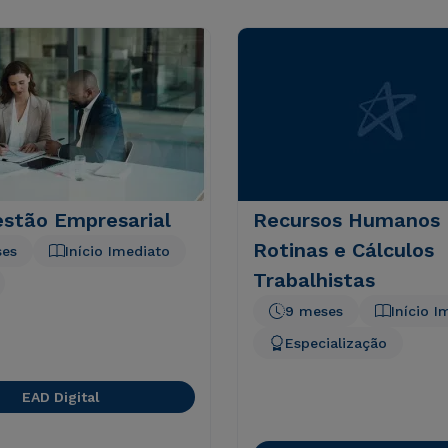
stão Empresarial
Recursos Humanos 
Rotinas e Cálculos
ses
Início Imediato
Trabalhistas
9 meses
Início I
Especialização
EAD Digital