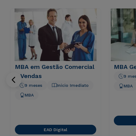
MBA em Gestão Comercial
MBA Ge
e Vendas
9 me
9 meses
Início Imediato
MBA
MBA
EAD Digital