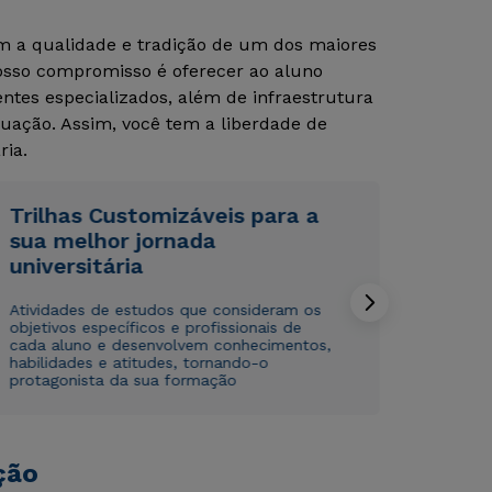
om a qualidade e tradição de um dos maiores
Nosso compromisso é oferecer ao aluno
Rápido e fácil
Rápido e fácil
tes especializados, além de infraestrutura
WhatsApp
WhatsApp
uação. Assim, você tem a liberdade de
ou
ou
ria.
Trilhas Customizáveis para a
sua melhor jornada
universitária
Estou de acordo com a
Estou de acordo com a
Política de Privacidade.
Política de Privacidade.
e
e
Atividades de estudos que consideram os
autorizo que meus dados sejam utilizados para o
autorizo que meus dados sejam utilizados para o
objetivos específicos e profissionais de
envio de conteúdos da Cruzeiro do Sul.
envio de conteúdos da Cruzeiro do Sul.
cada aluno e desenvolvem conhecimentos,
habilidades e atitudes, tornando-o
protagonista da sua formação
ção