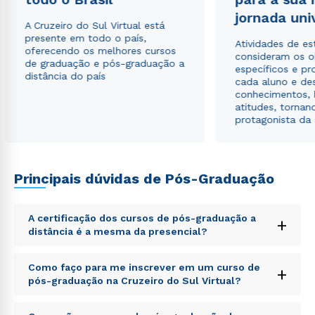
jornada uni
A Cruzeiro do Sul Virtual está
presente em todo o país,
Atividades de e
oferecendo os melhores cursos
consideram os o
de graduação e pós-graduação a
específicos e pro
distância do país
cada aluno e de
conhecimentos, 
atitudes, tornan
protagonista da
Principais dúvidas de Pós-Graduação
A certificação dos cursos de pós-graduação a
+
distância é a mesma da presencial?
Sed ut perspiciatis unde omnis iste natus error sit
Como faço para me inscrever em um curso de
+
voluptatem accusantium doloremque laudantium,
pós-graduação na Cruzeiro do Sul Virtual?
totam rem aperiam, eaque ipsa quae ab illo inventore
veritatis et quasi architecto beatae vitae dicta sunt
Sed ut perspiciatis unde omnis iste natus error sit