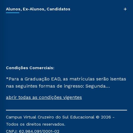
+
Alunos, Ex-Alunos, Candidatos
Condições Comerciais:
*Para a Graduação EAD, as matrículas serão isentas
nas seguintes formas de ingresso: Segunda
Graduação, Segunda Graduação 2.0 e Transferência.
abrir todas as condições vigentes
Já para as demais, a taxa de matrícula será de R$
49. *Para a Pós-graduação EAD, as ofertas
mencionadas são referentes aos cursos: Ensino
Campus Virtual Cruzeiro do Sul Educacional © 2026 -
Religioso, Geografia para a Docência e Metodologia
Todos os direitos reservados.
do Ensino de História: Questões Atuais.
CNPJ: 62.984.091/0001-02