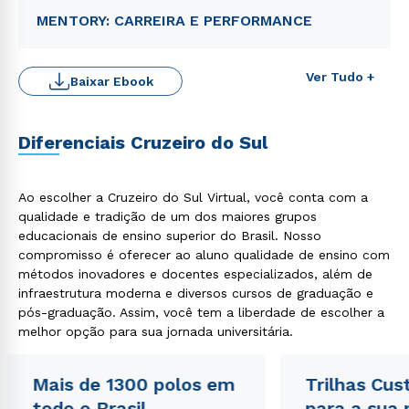
MENTORY: CARREIRA E PERFORMANCE
Ver Tudo +
Baixar Ebook
Diferenciais Cruzeiro do Sul
Rápido e fácil
Ao escolher a Cruzeiro do Sul Virtual, você conta com a
WhatsApp
qualidade e tradição de um dos maiores grupos
ou
educacionais de ensino superior do Brasil. Nosso
compromisso é oferecer ao aluno qualidade de ensino com
métodos inovadores e docentes especializados, além de
infraestrutura moderna e diversos cursos de graduação e
pós-graduação. Assim, você tem a liberdade de escolher a
melhor opção para sua jornada universitária.
Estou de acordo com a
Política de Privacidade.
e
Mais de 1300 polos em
Trilhas Cus
autorizo que meus dados sejam utilizados para o
todo o Brasil
para a sua
envio de conteúdos da Cruzeiro do Sul.