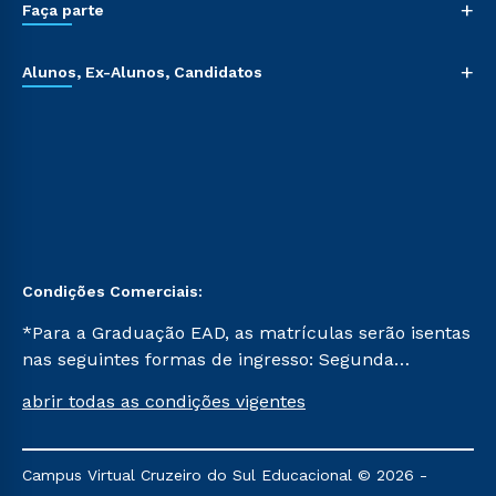
+
Faça parte
+
Alunos, Ex-Alunos, Candidatos
Condições Comerciais:
*Para a Graduação EAD, as matrículas serão isentas
nas seguintes formas de ingresso: Segunda
Graduação, Segunda Graduação 2.0 e Transferência.
abrir todas as condições vigentes
Já para as demais, a taxa de matrícula será de R$
49. *Para a Pós-graduação EAD, as ofertas
mencionadas são referentes aos cursos: Ensino
Campus Virtual Cruzeiro do Sul Educacional © 2026 -
Religioso, Geografia para a Docência e Metodologia