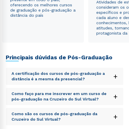
Atividades de e
envio de conteúdos da Cruzeiro do Sul.
oferecendo os melhores cursos
consideram os o
de graduação e pós-graduação a
específicos e pro
distância do país
cada aluno e de
conhecimentos, 
atitudes, tornan
protagonista da
Principais dúvidas de Pós-Graduação
A certificação dos cursos de pós-graduação a
+
distância é a mesma da presencial?
Sed ut perspiciatis unde omnis iste natus error sit
Como faço para me inscrever em um curso de
+
voluptatem accusantium doloremque laudantium,
pós-graduação na Cruzeiro do Sul Virtual?
totam rem aperiam, eaque ipsa quae ab illo inventore
veritatis et quasi architecto beatae vitae dicta sunt
Sed ut perspiciatis unde omnis iste natus error sit
explicabo. Nemo enim ipsam voluptatem quia
Como são os cursos de pós-graduação da
+
voluptatem accusantium doloremque laudantium,
voluptas sit aspernatur aut odit aut fugit, sed quia
Cruzeiro do Sul Virtual?
totam rem aperiam, eaque ipsa quae ab illo inventore
consequuntur magni dolores eos qui ratione
veritatis et quasi architecto beatae vitae dicta sunt