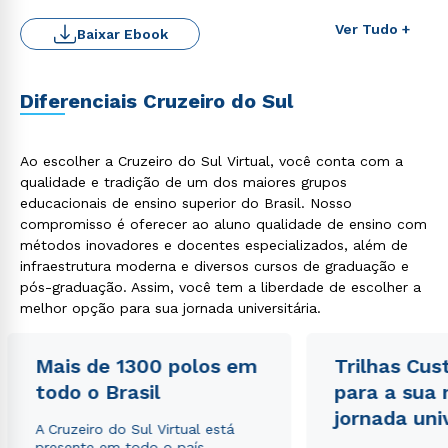
Ver Tudo +
Baixar Ebook
Diferenciais Cruzeiro do Sul
Ao escolher a Cruzeiro do Sul Virtual, você conta com a
qualidade e tradição de um dos maiores grupos
educacionais de ensino superior do Brasil. Nosso
compromisso é oferecer ao aluno qualidade de ensino com
Rápido e fácil
WhatsApp
métodos inovadores e docentes especializados, além de
infraestrutura moderna e diversos cursos de graduação e
ou
pós-graduação. Assim, você tem a liberdade de escolher a
melhor opção para sua jornada universitária.
Mais de 1300 polos em
Trilhas Cus
todo o Brasil
para a sua
jornada uni
Estou de acordo com a
Política de Privacidade.
e
A Cruzeiro do Sul Virtual está
autorizo que meus dados sejam utilizados para o
presente em todo o país,