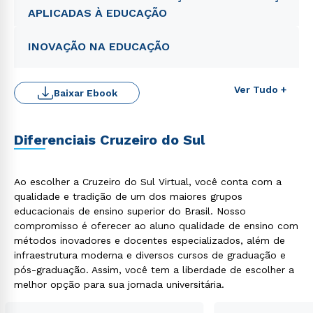
APLICADAS À EDUCAÇÃO
INOVAÇÃO NA EDUCAÇÃO
Ver Tudo +
Baixar Ebook
Rápido e fácil
WhatsApp
Diferenciais Cruzeiro do Sul
ou
Ao escolher a Cruzeiro do Sul Virtual, você conta com a
qualidade e tradição de um dos maiores grupos
educacionais de ensino superior do Brasil. Nosso
compromisso é oferecer ao aluno qualidade de ensino com
métodos inovadores e docentes especializados, além de
infraestrutura moderna e diversos cursos de graduação e
Estou de acordo com a
Política de Privacidade.
e
autorizo que meus dados sejam utilizados para o
pós-graduação. Assim, você tem a liberdade de escolher a
envio de conteúdos da Cruzeiro do Sul.
melhor opção para sua jornada universitária.