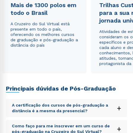
Mais de 1300 polos em
Trilhas Cus
todo o Brasil
para a sua
jornada uni
A Cruzeiro do Sul Virtual está
presente em todo o país,
Atividades de e
oferecendo os melhores cursos
consideram os o
de graduação e pós-graduação a
específicos e pro
distância do país
cada aluno e de
conhecimentos, 
atitudes, tornan
protagonista da
Principais dúvidas de Pós-Graduação
A certificação dos cursos de pós-graduação a
+
distância é a mesma da presencial?
Sed ut perspiciatis unde omnis iste natus error sit
Como faço para me inscrever em um curso de
+
voluptatem accusantium doloremque laudantium,
pós-graduação na Cruzeiro do Sul Virtual?