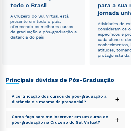
todo o Brasil
para a sua
Estou de acordo com a
Política de Privacidade.
e
jornada uni
autorizo que meus dados sejam utilizados para o
A Cruzeiro do Sul Virtual está
envio de conteúdos da Cruzeiro do Sul.
presente em todo o país,
Atividades de e
oferecendo os melhores cursos
consideram os o
de graduação e pós-graduação a
específicos e pro
distância do país
cada aluno e de
conhecimentos, 
atitudes, tornan
protagonista da
Principais dúvidas de Pós-Graduação
A certificação dos cursos de pós-graduação a
+
distância é a mesma da presencial?
Sed ut perspiciatis unde omnis iste natus error sit
Como faço para me inscrever em um curso de
+
voluptatem accusantium doloremque laudantium,
pós-graduação na Cruzeiro do Sul Virtual?
totam rem aperiam, eaque ipsa quae ab illo inventore