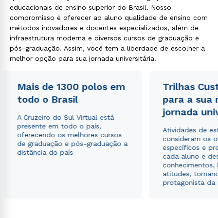
educacionais de ensino superior do Brasil. Nosso
Estou de acordo com a
Política de Privacidade.
e
compromisso é oferecer ao aluno qualidade de ensino com
autorizo que meus dados sejam utilizados para o
métodos inovadores e docentes especializados, além de
envio de conteúdos da Cruzeiro do Sul.
infraestrutura moderna e diversos cursos de graduação e
pós-graduação. Assim, você tem a liberdade de escolher a
melhor opção para sua jornada universitária.
Mais de 1300 polos em
Trilhas Cus
todo o Brasil
para a sua
jornada uni
A Cruzeiro do Sul Virtual está
presente em todo o país,
Atividades de e
oferecendo os melhores cursos
consideram os o
de graduação e pós-graduação a
específicos e pro
distância do país
cada aluno e de
conhecimentos, 
atitudes, tornan
protagonista da