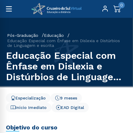
0
Pós-Graduação
Educação
Educação Especial com Ênfase em Dislexia e Distúrbios
de Linguagem e escrita
Educação Especial com
Ênfase em Dislexia e
Distúrbios de Linguagem
e escrita
Especialização
9 meses
Início Imediato
EAD Digital
Objetivo do curso