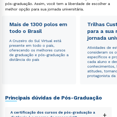
pós-graduação. Assim, você tem a liberdade de escolher a
melhor opção para sua jornada universitária.
Estou de acordo com a
Política de Privacidade.
e
Mais de 1300 polos em
Trilhas Cus
autorizo que meus dados sejam utilizados para o
todo o Brasil
para a sua
envio de conteúdos da Cruzeiro do Sul.
jornada uni
A Cruzeiro do Sul Virtual está
presente em todo o país,
Atividades de e
oferecendo os melhores cursos
consideram os o
de graduação e pós-graduação a
específicos e pro
distância do país
cada aluno e de
conhecimentos, 
atitudes, tornan
protagonista da
Principais dúvidas de Pós-Graduação
A certificação dos cursos de pós-graduação a
+