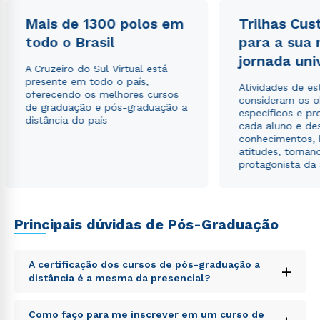
Mais de 1300 polos em
Trilhas Cus
Estou de acordo com a
Política de Privacidade.
e
autorizo que meus dados sejam utilizados para o
todo o Brasil
para a sua
envio de conteúdos da Cruzeiro do Sul.
jornada uni
A Cruzeiro do Sul Virtual está
presente em todo o país,
Atividades de e
oferecendo os melhores cursos
consideram os o
de graduação e pós-graduação a
específicos e pro
distância do país
cada aluno e de
conhecimentos, 
atitudes, tornan
protagonista da
Principais dúvidas de Pós-Graduação
A certificação dos cursos de pós-graduação a
+
distância é a mesma da presencial?
Sed ut perspiciatis unde omnis iste natus error sit
Como faço para me inscrever em um curso de