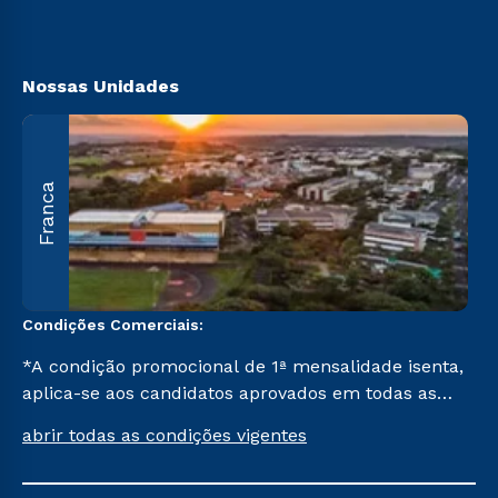
Segunda Graduação
Acessibilidade
Transferência
Biblioteca
Nossas Unidades
A
Franca
O
U
C
Condições Comerciais:
*A condição promocional de 1ª mensalidade isenta,
aplica-se aos candidatos aprovados em todas as
formas de ingresso, exceto na prova on-line ou
abrir todas as condições vigentes
agendada, que ofertam bolsas de até 50% de
desconto, ambos ingressantes no semestre vigente,