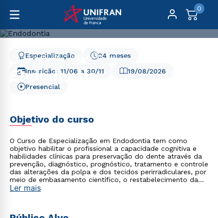
0
Especialização
24 meses
Pós-Graduação
Saúde
Endodontia
Endodontia
Inscrição:
11/06
a
30/11
19/08/2026
Presencial
Objetivo do curso
O Curso de Especialização em Endodontia tem como
objetivo habilitar o profissional a capacidade cognitiva e
habilidades clínicas para preservação do dente através da
prevenção, diagnóstico, prognóstico, tratamento e controle
das alterações da polpa e dos tecidos perirradiculares, por
meio de embasamento científico, o restabelecimento da
Ler mais
saúde do sistema estomatognático.
Público Alvo