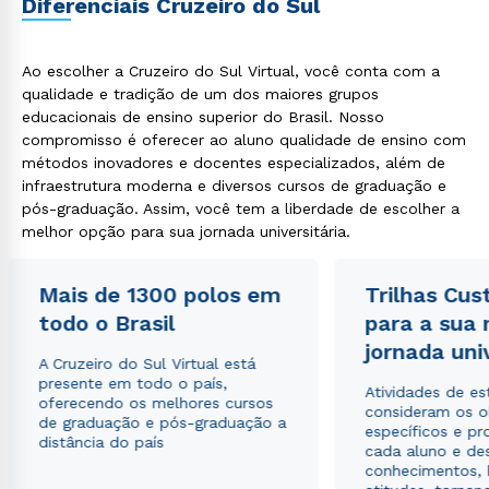
Diferenciais Cruzeiro do Sul
Ao escolher a Cruzeiro do Sul Virtual, você conta com a
qualidade e tradição de um dos maiores grupos
educacionais de ensino superior do Brasil. Nosso
compromisso é oferecer ao aluno qualidade de ensino com
Rápido e fácil
WhatsApp
métodos inovadores e docentes especializados, além de
infraestrutura moderna e diversos cursos de graduação e
ou
pós-graduação. Assim, você tem a liberdade de escolher a
melhor opção para sua jornada universitária.
Mais de 1300 polos em
Trilhas Cus
todo o Brasil
para a sua
jornada uni
A Cruzeiro do Sul Virtual está
Estou de acordo com a
Política de Privacidade.
e
presente em todo o país,
autorizo que meus dados sejam utilizados para o
Atividades de e
oferecendo os melhores cursos
envio de conteúdos da Cruzeiro do Sul.
consideram os o
de graduação e pós-graduação a
específicos e pro
distância do país
cada aluno e de
conhecimentos, 