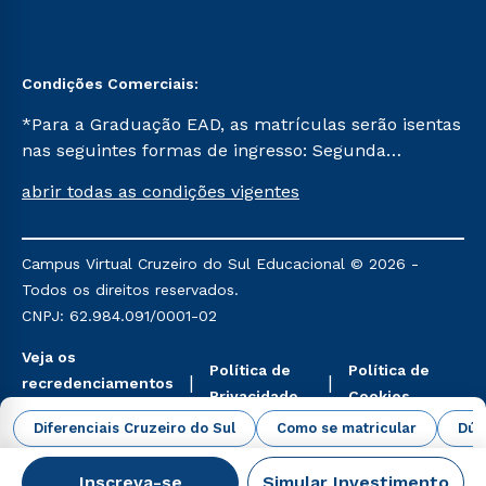
Condições Comerciais:
*Para a Graduação EAD, as matrículas serão isentas
nas seguintes formas de ingresso: Segunda
Graduação, Segunda Graduação 2.0 e Transferência.
abrir todas as condições vigentes
Já para as demais, a taxa de matrícula será de R$
49. *Para a Pós-graduação EAD, as ofertas
mencionadas são referentes aos cursos: Ensino
Campus Virtual Cruzeiro do Sul Educacional © 2026 -
Religioso, Geografia para a Docência e Metodologia
Todos os direitos reservados.
do Ensino de História: Questões Atuais.
CNPJ: 62.984.091/0001-02
Veja os
Política de
Política de
recredenciamentos
Privacidade
Cookies
aqui
Diferenciais Cruzeiro do Sul
Como se matricular
Dúv
Inscreva-se
Simular Investimento