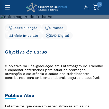
0
Especialização
6 meses
Pós-Graduação
Saúde
Enfermagem do Trabalho - 6 meses
Início Imediato
EAD Digital
Enfermagem do Trabalho
- 6 meses
Objetivo do curso
O objetivo da Pós-graduação em Enfermagem do Trabalho
é capacitar enfermeiros para atuar na promoção,
prevenção e assistência à saúde dos trabalhadores,
contribuindo para ambientes laborais seguros e saudáveis.
Público Alvo
Enfermeiros que desejam especializar-se em saúde