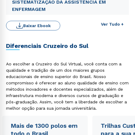
SISTEMATIZAÇÃO DA ASSISTÊNCIA EM
ENFERMAGEM
Ver Tudo +
Baixar Ebook
Diferenciais Cruzeiro do Sul
Ao escolher a Cruzeiro do Sul Virtual, você conta com a
qualidade e tradição de um dos maiores grupos
Rápido e fácil
educacionais de ensino superior do Brasil. Nosso
WhatsApp
compromisso é oferecer ao aluno qualidade de ensino com
ou
métodos inovadores e docentes especializados, além de
infraestrutura moderna e diversos cursos de graduação e
pós-graduação. Assim, você tem a liberdade de escolher a
melhor opção para sua jornada universitária.
Mais de 1300 polos em
Trilhas Cus
todo o Brasil
para a sua