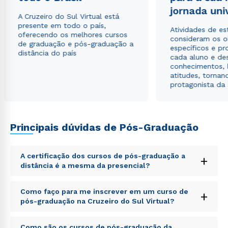
Estou de acordo com a
Política de Privacidade.
e
jornada uni
autorizo que meus dados sejam utilizados para o
A Cruzeiro do Sul Virtual está
envio de conteúdos da Cruzeiro do Sul.
presente em todo o país,
Atividades de e
oferecendo os melhores cursos
consideram os o
de graduação e pós-graduação a
específicos e pro
distância do país
cada aluno e de
conhecimentos, 
atitudes, tornan
protagonista da
Principais dúvidas de Pós-Graduação
A certificação dos cursos de pós-graduação a
+
distância é a mesma da presencial?
Sed ut perspiciatis unde omnis iste natus error sit
Como faço para me inscrever em um curso de
+
voluptatem accusantium doloremque laudantium,
pós-graduação na Cruzeiro do Sul Virtual?
totam rem aperiam, eaque ipsa quae ab illo inventore
veritatis et quasi architecto beatae vitae dicta sunt
Sed ut perspiciatis unde omnis iste natus error sit
explicabo. Nemo enim ipsam voluptatem quia
Como são os cursos de pós-graduação da