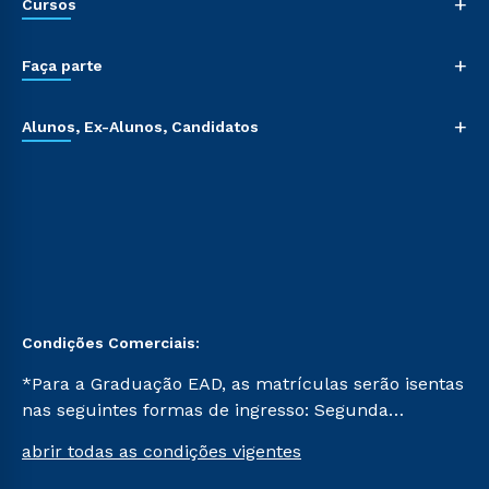
+
Cursos
+
Faça parte
+
Alunos, Ex-Alunos, Candidatos
Condições Comerciais:
*Para a Graduação EAD, as matrículas serão isentas
nas seguintes formas de ingresso: Segunda
Graduação, Segunda Graduação 2.0 e Transferência.
abrir todas as condições vigentes
Já para as demais, a taxa de matrícula será de R$
49. *Para a Pós-graduação EAD, as ofertas