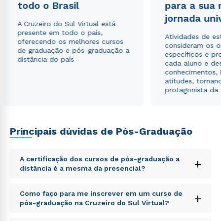
todo o Brasil
para a sua
jornada uni
Estou de acordo com a
Política de Privacidade.
e
A Cruzeiro do Sul Virtual está
autorizo que meus dados sejam utilizados para o
presente em todo o país,
Atividades de e
envio de conteúdos da Cruzeiro do Sul.
oferecendo os melhores cursos
consideram os o
de graduação e pós-graduação a
específicos e pro
distância do país
cada aluno e de
conhecimentos, 
atitudes, tornan
protagonista da
Principais dúvidas de Pós-Graduação
A certificação dos cursos de pós-graduação a
+
distância é a mesma da presencial?
Sed ut perspiciatis unde omnis iste natus error sit
Como faço para me inscrever em um curso de
+
voluptatem accusantium doloremque laudantium,
pós-graduação na Cruzeiro do Sul Virtual?
totam rem aperiam, eaque ipsa quae ab illo inventore
veritatis et quasi architecto beatae vitae dicta sunt