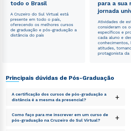
todo o Brasil
para a sua
Estou de acordo com a
Política de Privacidade.
e
autorizo que meus dados sejam utilizados para o
jornada uni
envio de conteúdos da Cruzeiro do Sul.
A Cruzeiro do Sul Virtual está
presente em todo o país,
Atividades de e
oferecendo os melhores cursos
consideram os o
de graduação e pós-graduação a
específicos e pro
distância do país
cada aluno e de
conhecimentos, 
atitudes, tornan
protagonista da
Principais dúvidas de Pós-Graduação
A certificação dos cursos de pós-graduação a
+
distância é a mesma da presencial?
Sed ut perspiciatis unde omnis iste natus error sit
Como faço para me inscrever em um curso de
+
voluptatem accusantium doloremque laudantium,
pós-graduação na Cruzeiro do Sul Virtual?
totam rem aperiam, eaque ipsa quae ab illo inventore
veritatis et quasi architecto beatae vitae dicta sunt