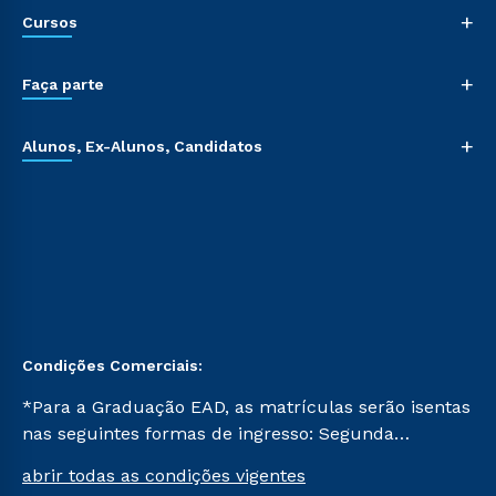
+
Cursos
+
Faça parte
+
Alunos, Ex-Alunos, Candidatos
Condições Comerciais:
*Para a Graduação EAD, as matrículas serão isentas
nas seguintes formas de ingresso: Segunda
Graduação, Segunda Graduação 2.0 e Transferência.
abrir todas as condições vigentes
Já para as demais, a taxa de matrícula será de R$