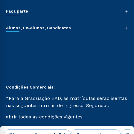
+
Faça parte
+
Alunos, Ex-Alunos, Candidatos
Condições Comerciais:
*Para a Graduação EAD, as matrículas serão isentas
nas seguintes formas de ingresso: Segunda
Graduação, Segunda Graduação 2.0 e Transferência.
abrir todas as condições vigentes
Já para as demais, a taxa de matrícula será de R$
49. *Para a Pós-graduação EAD, as ofertas