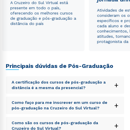
A Cruzeiro do Sul Virtual está
presente em todo o país,
Atividades de e
oferecendo os melhores cursos
consideram os o
de graduação e pós-graduação a
específicos e pro
distância do país
cada aluno e de
conhecimentos, 
atitudes, tornan
protagonista da
Principais dúvidas de Pós-Graduação
A certificação dos cursos de pós-graduação a
+
distância é a mesma da presencial?
Sed ut perspiciatis unde omnis iste natus error sit
Como faço para me inscrever em um curso de
+
voluptatem accusantium doloremque laudantium,
pós-graduação na Cruzeiro do Sul Virtual?
totam rem aperiam, eaque ipsa quae ab illo inventore
veritatis et quasi architecto beatae vitae dicta sunt
Sed ut perspiciatis unde omnis iste natus error sit
explicabo. Nemo enim ipsam voluptatem quia
Como são os cursos de pós-graduação da
+
voluptatem accusantium doloremque laudantium,
voluptas sit aspernatur aut odit aut fugit, sed quia
Cruzeiro do Sul Virtual?