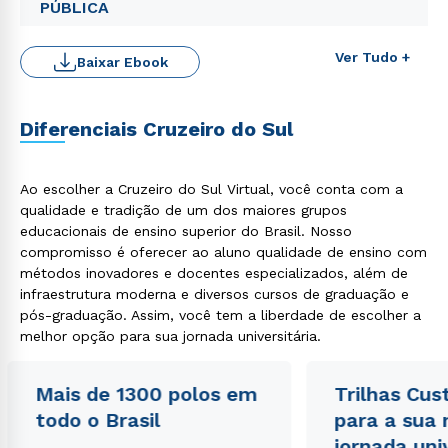
PÚBLICA
Ver Tudo +
Baixar Ebook
Diferenciais Cruzeiro do Sul
Rápido e fácil
WhatsApp
Ao escolher a Cruzeiro do Sul Virtual, você conta com a
ou
qualidade e tradição de um dos maiores grupos
educacionais de ensino superior do Brasil. Nosso
compromisso é oferecer ao aluno qualidade de ensino com
métodos inovadores e docentes especializados, além de
infraestrutura moderna e diversos cursos de graduação e
pós-graduação. Assim, você tem a liberdade de escolher a
melhor opção para sua jornada universitária.
Estou de acordo com a
Política de Privacidade.
e
autorizo que meus dados sejam utilizados para o
Mais de 1300 polos em
Trilhas Cus
envio de conteúdos da Cruzeiro do Sul.
todo o Brasil
para a sua
jornada uni