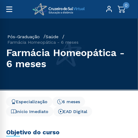
0
Pós-Graduação
Saúde
Farmácia Homeopática - 6 meses
Farmácia Homeopática -
6 meses
Especialização
6 meses
Início Imediato
EAD Digital
Objetivo do curso