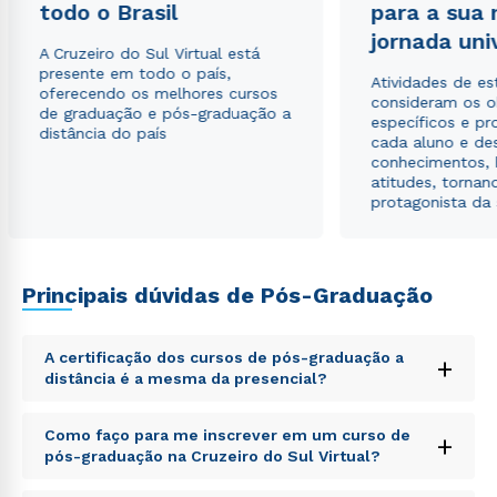
envio de conteúdos da Cruzeiro do Sul.
todo o Brasil
para a sua
jornada uni
A Cruzeiro do Sul Virtual está
presente em todo o país,
Atividades de e
oferecendo os melhores cursos
consideram os o
de graduação e pós-graduação a
específicos e pro
distância do país
cada aluno e de
conhecimentos, 
atitudes, tornan
protagonista da
Principais dúvidas de Pós-Graduação
A certificação dos cursos de pós-graduação a
+
distância é a mesma da presencial?
Sed ut perspiciatis unde omnis iste natus error sit
Como faço para me inscrever em um curso de
+
voluptatem accusantium doloremque laudantium,
pós-graduação na Cruzeiro do Sul Virtual?
totam rem aperiam, eaque ipsa quae ab illo inventore
veritatis et quasi architecto beatae vitae dicta sunt