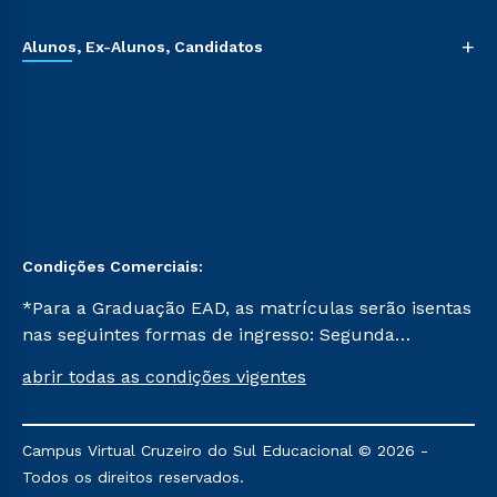
+
Alunos, Ex-Alunos, Candidatos
Condições Comerciais:
*Para a Graduação EAD, as matrículas serão isentas
nas seguintes formas de ingresso: Segunda
Graduação, Segunda Graduação 2.0 e Transferência.
abrir todas as condições vigentes
Já para as demais, a taxa de matrícula será de R$
49. *Para a Pós-graduação EAD, as ofertas
mencionadas são referentes aos cursos: Ensino
Campus Virtual Cruzeiro do Sul Educacional © 2026 -
Religioso, Geografia para a Docência e Metodologia
Todos os direitos reservados.
do Ensino de História: Questões Atuais.