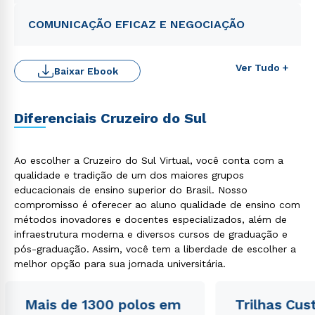
COMUNICAÇÃO EFICAZ E NEGOCIAÇÃO
Ver Tudo +
Baixar Ebook
Diferenciais Cruzeiro do Sul
Rápido e fácil
WhatsApp
Ao escolher a Cruzeiro do Sul Virtual, você conta com a
qualidade e tradição de um dos maiores grupos
ou
educacionais de ensino superior do Brasil. Nosso
compromisso é oferecer ao aluno qualidade de ensino com
métodos inovadores e docentes especializados, além de
infraestrutura moderna e diversos cursos de graduação e
pós-graduação. Assim, você tem a liberdade de escolher a
melhor opção para sua jornada universitária.
Estou de acordo com a
Política de Privacidade.
e
Mais de 1300 polos em
Trilhas Cus
autorizo que meus dados sejam utilizados para o