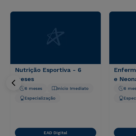
Nutrição Esportiva - 6
Enferm
meses
e Neon
6 meses
Início Imediato
6 me
Especialização
Espec
EAD Digital