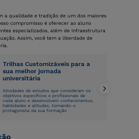
om a qualidade e tradição de um dos maiores
Nosso compromisso é oferecer ao aluno
Rápido e fácil
Rápido e fácil
WhatsApp
WhatsApp
tes especializados, além de infraestrutura
uação. Assim, você tem a liberdade de
ou
ou
ria.
Trilhas Customizáveis para a
sua melhor jornada
universitária
Estou de acordo com a
Estou de acordo com a
Política de Privacidade.
Política de Privacidade.
e
e
Atividades de estudos que consideram os
autorizo que meus dados sejam utilizados para o
autorizo que meus dados sejam utilizados para o
objetivos específicos e profissionais de
envio de conteúdos da Cruzeiro do Sul.
envio de conteúdos da Cruzeiro do Sul.
cada aluno e desenvolvem conhecimentos,
habilidades e atitudes, tornando-o
protagonista da sua formação
ção