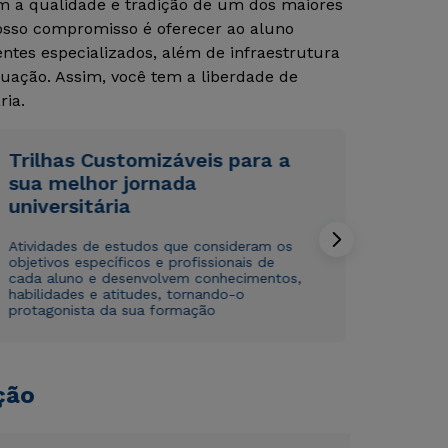
om a qualidade e tradição de um dos maiores
Nosso compromisso é oferecer ao aluno
tes especializados, além de infraestrutura
Rápido e fácil
Rápido e fácil
WhatsApp
WhatsApp
uação. Assim, você tem a liberdade de
ria.
ou
ou
Trilhas Customizáveis para a
sua melhor jornada
universitária
Atividades de estudos que consideram os
Estou de acordo com a
Estou de acordo com a
Política de Privacidade.
Política de Privacidade.
e
e
objetivos específicos e profissionais de
autorizo que meus dados sejam utilizados para o
autorizo que meus dados sejam utilizados para o
cada aluno e desenvolvem conhecimentos,
habilidades e atitudes, tornando-o
envio de conteúdos da Cruzeiro do Sul.
envio de conteúdos da Cruzeiro do Sul.
protagonista da sua formação
ção