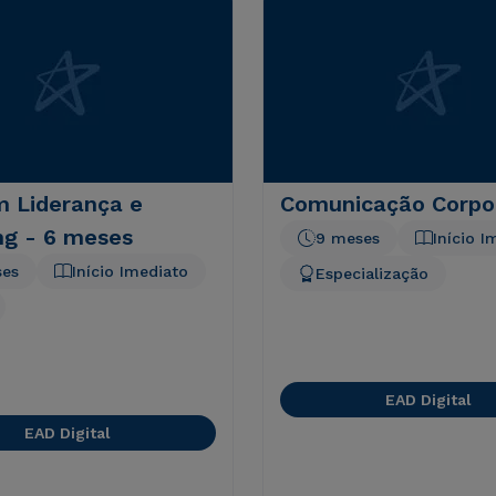
 Liderança e
Comunicação Corpo
ng - 6 meses
9 meses
Início I
ses
Início Imediato
Especialização
EAD Digital
EAD Digital