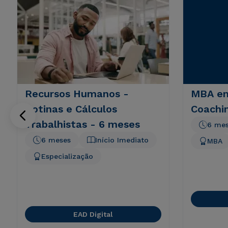
Recursos Humanos -
MBA em
Rotinas e Cálculos
Coachi
Trabalhistas - 6 meses
6 me
6 meses
Início Imediato
MBA
Especialização
EAD Digital