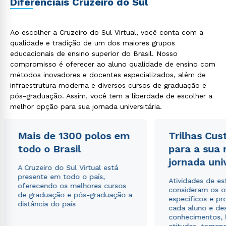
Diferenciais Cruzeiro do Sul
Ao escolher a Cruzeiro do Sul Virtual, você conta com a
qualidade e tradição de um dos maiores grupos
educacionais de ensino superior do Brasil. Nosso
compromisso é oferecer ao aluno qualidade de ensino com
métodos inovadores e docentes especializados, além de
infraestrutura moderna e diversos cursos de graduação e
Rápido e fácil
pós-graduação. Assim, você tem a liberdade de escolher a
WhatsApp
melhor opção para sua jornada universitária.
ou
Mais de 1300 polos em
Trilhas Cus
todo o Brasil
para a sua
jornada uni
A Cruzeiro do Sul Virtual está
presente em todo o país,
Atividades de e
oferecendo os melhores cursos
consideram os o
de graduação e pós-graduação a
Estou de acordo com a
Política de Privacidade.
e
específicos e pro
distância do país
autorizo que meus dados sejam utilizados para o
cada aluno e de
envio de conteúdos da Cruzeiro do Sul.
conhecimentos, 