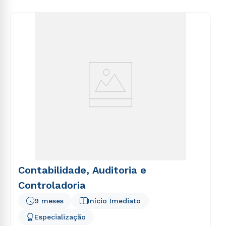
voluptas sit aspernatur aut odit aut fugit, sed quia
consequuntur magni dolores eos qui ratione
voluptatem sequi nesciunt.
Contabilidade, Auditoria e
Controladoria
9 meses
Início Imediato
Especialização