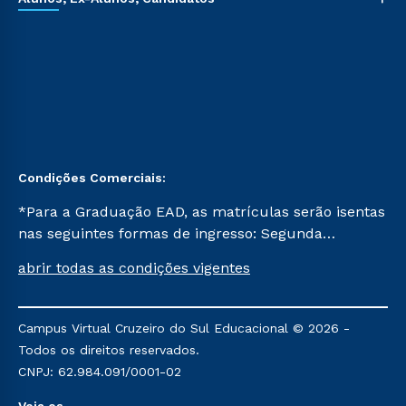
Condições Comerciais:
*Para a Graduação EAD, as matrículas serão isentas
nas seguintes formas de ingresso: Segunda
Graduação, Segunda Graduação 2.0 e Transferência.
abrir todas as condições vigentes
Já para as demais, a taxa de matrícula será de R$
49. *Para a Pós-graduação EAD, as ofertas
mencionadas são referentes aos cursos: Ensino
Campus Virtual Cruzeiro do Sul Educacional © 2026 -
Religioso, Geografia para a Docência e Metodologia
Todos os direitos reservados.
do Ensino de História: Questões Atuais.
CNPJ: 62.984.091/0001-02