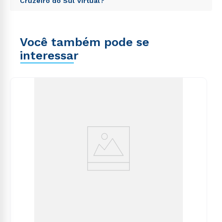
voluptas sit aspernatur aut odit aut fugit, sed quia
Cruzeiro do Sul Virtual?
totam rem aperiam, eaque ipsa quae ab illo inventore
consequuntur magni dolores eos qui ratione
veritatis et quasi architecto beatae vitae dicta sunt
voluptatem sequi nesciunt.
Sed ut perspiciatis unde omnis iste natus error sit
explicabo. Nemo enim ipsam voluptatem quia
voluptatem accusantium doloremque laudantium,
voluptas sit aspernatur aut odit aut fugit, sed quia
Você também pode se
totam rem aperiam, eaque ipsa quae ab illo inventore
consequuntur magni dolores eos qui ratione
veritatis et quasi architecto beatae vitae dicta sunt
interessar
voluptatem sequi nesciunt.
explicabo. Nemo enim ipsam voluptatem quia
voluptas sit aspernatur aut odit aut fugit, sed quia
consequuntur magni dolores eos qui ratione
voluptatem sequi nesciunt.