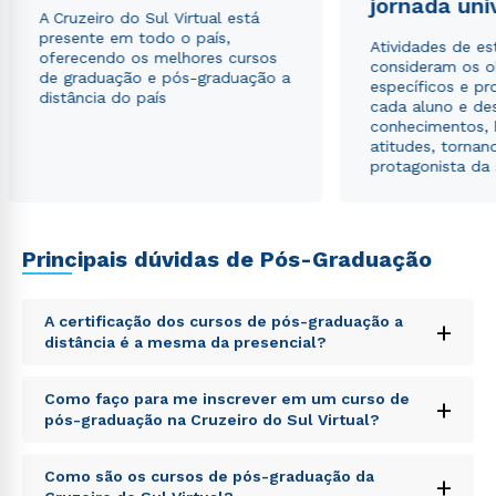
jornada uni
A Cruzeiro do Sul Virtual está
presente em todo o país,
Estou de acordo com a
Política de Privacidade.
e
Atividades de e
oferecendo os melhores cursos
autorizo que meus dados sejam utilizados para o
consideram os o
de graduação e pós-graduação a
envio de conteúdos da Cruzeiro do Sul.
específicos e pro
distância do país
cada aluno e de
conhecimentos, 
atitudes, tornan
protagonista da
Principais dúvidas de Pós-Graduação
A certificação dos cursos de pós-graduação a
+
distância é a mesma da presencial?
Sed ut perspiciatis unde omnis iste natus error sit
Como faço para me inscrever em um curso de
+
voluptatem accusantium doloremque laudantium,
pós-graduação na Cruzeiro do Sul Virtual?
totam rem aperiam, eaque ipsa quae ab illo inventore
veritatis et quasi architecto beatae vitae dicta sunt
Sed ut perspiciatis unde omnis iste natus error sit
explicabo. Nemo enim ipsam voluptatem quia
Como são os cursos de pós-graduação da
+
voluptatem accusantium doloremque laudantium,