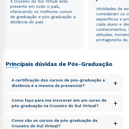
A Cruzeiro do Sul Virtual está
autorizo que meus dados sejam utilizados para o
presente em todo o país,
envio de conteúdos da Cruzeiro do Sul.
Atividades de e
oferecendo os melhores cursos
consideram os o
de graduação e pós-graduação a
específicos e pro
distância do país
cada aluno e de
conhecimentos, 
atitudes, tornan
protagonista da
Principais dúvidas de Pós-Graduação
A certificação dos cursos de pós-graduação a
+
distância é a mesma da presencial?
Sed ut perspiciatis unde omnis iste natus error sit
Como faço para me inscrever em um curso de
+
voluptatem accusantium doloremque laudantium,
pós-graduação na Cruzeiro do Sul Virtual?
totam rem aperiam, eaque ipsa quae ab illo inventore
veritatis et quasi architecto beatae vitae dicta sunt
Sed ut perspiciatis unde omnis iste natus error sit
explicabo. Nemo enim ipsam voluptatem quia
Como são os cursos de pós-graduação da
+
voluptatem accusantium doloremque laudantium,
voluptas sit aspernatur aut odit aut fugit, sed quia
Cruzeiro do Sul Virtual?