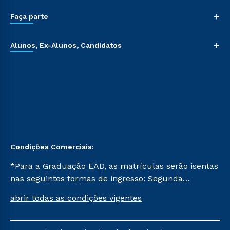
+
Faça parte
+
Alunos, Ex-Alunos, Candidatos
Condições Comerciais:
*Para a Graduação EAD, as matrículas serão isentas
nas seguintes formas de ingresso: Segunda
Graduação, Segunda Graduação 2.0 e Transferência.
abrir todas as condições vigentes
Já para as demais, a taxa de matrícula será de R$
49. *Para a Pós-graduação EAD, as ofertas
mencionadas são referentes aos cursos: Ensino