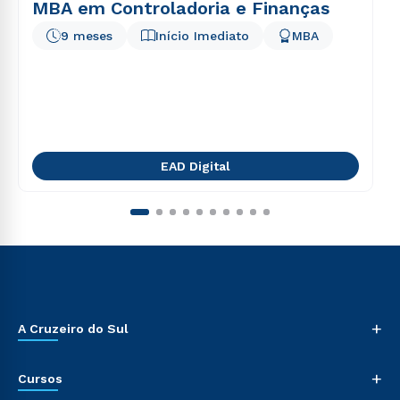
MBA em Controladoria e Finanças
9 meses
Início Imediato
MBA
EAD Digital
+
A Cruzeiro do Sul
+
Cursos