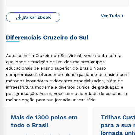
Ver Tudo +
Baixar Ebook
Diferenciais Cruzeiro do Sul
Ao escolher a Cruzeiro do Sul Virtual, você conta com a
qualidade e tradição de um dos maiores grupos
educacionais de ensino superior do Brasil. Nosso
Rápido e fácil
compromisso é oferecer ao aluno qualidade de ensino com
WhatsApp
métodos inovadores e docentes especializados, além de
ou
infraestrutura moderna e diversos cursos de graduação e
pós-graduação. Assim, você tem a liberdade de escolher a
melhor opção para sua jornada universitária.
Mais de 1300 polos em
Trilhas Cus
todo o Brasil
para a sua
jornada uni
Estou de acordo com a
Política de Privacidade.
e