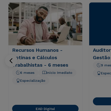
Recursos Humanos -
Auditor
Rotinas e Cálculos
Gestão
Trabalhistas - 6 meses
9 me
6 meses
Início Imediato
Espec
Especialização
EAD Digital