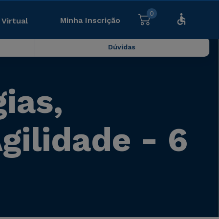
0
Minha Inscrição
 Virtual
Dúvidas
ias,
gilidade - 6