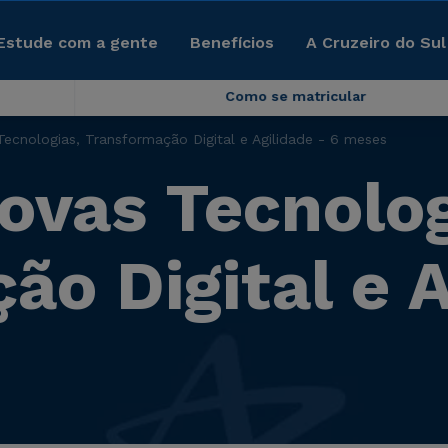
Estude com a gente
Benefícios
A Cruzeiro do Sul
Como se matricular
ecnologias, Transformação Digital e Agilidade - 6 meses
ovas Tecnolog
o Digital e A