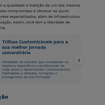
om a qualidade e tradição de um dos maiores
Nosso compromisso é oferecer ao aluno
Rápido e fácil
Rápido e fácil
tes especializados, além de infraestrutura
WhatsApp
WhatsApp
uação. Assim, você tem a liberdade de
ou
ou
ria.
Trilhas Customizáveis para a
sua melhor jornada
universitária
Atividades de estudos que consideram os
Estou de acordo com a
Estou de acordo com a
Política de Privacidade.
Política de Privacidade.
e
e
objetivos específicos e profissionais de
autorizo que meus dados sejam utilizados para o
autorizo que meus dados sejam utilizados para o
cada aluno e desenvolvem conhecimentos,
envio de conteúdos da Cruzeiro do Sul.
envio de conteúdos da Cruzeiro do Sul.
habilidades e atitudes, tornando-o
protagonista da sua formação
ção