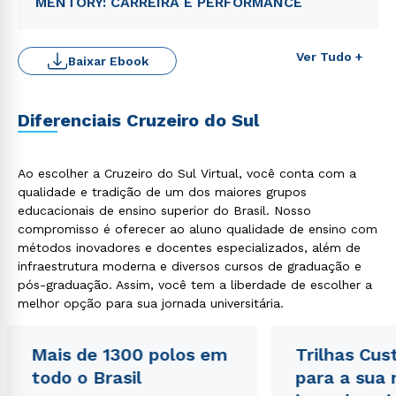
MENTORY: CARREIRA E PERFORMANCE
Ver Tudo +
Baixar Ebook
Diferenciais Cruzeiro do Sul
Ao escolher a Cruzeiro do Sul Virtual, você conta com a
Rápido e fácil
WhatsApp
qualidade e tradição de um dos maiores grupos
educacionais de ensino superior do Brasil. Nosso
ou
compromisso é oferecer ao aluno qualidade de ensino com
métodos inovadores e docentes especializados, além de
infraestrutura moderna e diversos cursos de graduação e
pós-graduação. Assim, você tem a liberdade de escolher a
melhor opção para sua jornada universitária.
Mais de 1300 polos em
Trilhas Cus
Estou de acordo com a
Política de Privacidade.
e
autorizo que meus dados sejam utilizados para o
todo o Brasil
para a sua
envio de conteúdos da Cruzeiro do Sul.