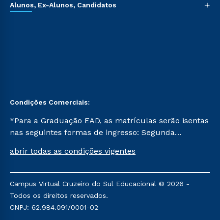
+
Alunos, Ex-Alunos, Candidatos
Condições Comerciais:
*Para a Graduação EAD, as matrículas serão isentas
nas seguintes formas de ingresso: Segunda
Graduação, Segunda Graduação 2.0 e Transferência.
abrir todas as condições vigentes
Já para as demais, a taxa de matrícula será de R$
49. *Para a Pós-graduação EAD, as ofertas
mencionadas são referentes aos cursos: Ensino
Campus Virtual Cruzeiro do Sul Educacional © 2026 -
Religioso, Geografia para a Docência e Metodologia
Todos os direitos reservados.
do Ensino de História: Questões Atuais.
CNPJ: 62.984.091/0001-02