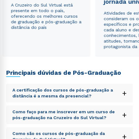
jornada uni
A Cruzeiro do Sul Virtual está
presente em todo o país,
Atividades de e
oferecendo os melhores cursos
consideram os o
de graduação e pós-graduação a
específicos e pro
distância do país
cada aluno e de
conhecimentos, 
atitudes, tornan
protagonista da
Principais dúvidas de Pós-Graduação
A certificação dos cursos de pós-graduação a
+
distância é a mesma da presencial?
Sed ut perspiciatis unde omnis iste natus error sit
Como faço para me inscrever em um curso de
+
voluptatem accusantium doloremque laudantium,
pós-graduação na Cruzeiro do Sul Virtual?
totam rem aperiam, eaque ipsa quae ab illo inventore
veritatis et quasi architecto beatae vitae dicta sunt
Sed ut perspiciatis unde omnis iste natus error sit
explicabo. Nemo enim ipsam voluptatem quia
Como são os cursos de pós-graduação da
+
voluptatem accusantium doloremque laudantium,