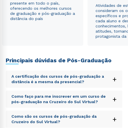
presente em todo o país,
Atividades de e
oferecendo os melhores cursos
consideram os o
de graduação e pós-graduação a
específicos e pro
distância do país
cada aluno e de
conhecimentos, 
atitudes, tornan
protagonista da
Principais dúvidas de Pós-Graduação
A certificação dos cursos de pós-graduação a
+
distância é a mesma da presencial?
Sed ut perspiciatis unde omnis iste natus error sit
Como faço para me inscrever em um curso de
+
voluptatem accusantium doloremque laudantium,
pós-graduação na Cruzeiro do Sul Virtual?
totam rem aperiam, eaque ipsa quae ab illo inventore
veritatis et quasi architecto beatae vitae dicta sunt
Sed ut perspiciatis unde omnis iste natus error sit
explicabo. Nemo enim ipsam voluptatem quia
Como são os cursos de pós-graduação da
+
voluptatem accusantium doloremque laudantium,
voluptas sit aspernatur aut odit aut fugit, sed quia
Cruzeiro do Sul Virtual?
totam rem aperiam, eaque ipsa quae ab illo inventore
consequuntur magni dolores eos qui ratione