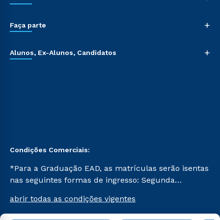
+
Faça parte
+
Alunos, Ex-Alunos, Candidatos
Condições Comerciais:
*Para a Graduação EAD, as matrículas serão isentas
nas seguintes formas de ingresso: Segunda
Graduação, Segunda Graduação 2.0 e Transferência.
abrir todas as condições vigentes
Já para as demais, a taxa de matrícula será de R$
49. *Para a Pós-graduação EAD, as ofertas