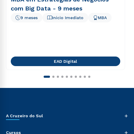
com Big Data - 9 meses
9 meses
Início Imediato
MBA
EAD Digital
+
A Cruzeiro do Sul
+
Cursos