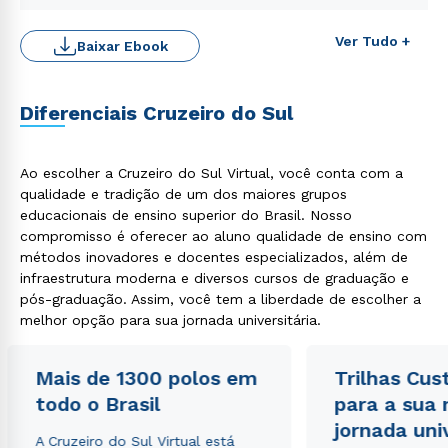
Ver Tudo +
Baixar Ebook
Diferenciais Cruzeiro do Sul
Rápido e fácil
Ao escolher a Cruzeiro do Sul Virtual, você conta com a
WhatsApp
qualidade e tradição de um dos maiores grupos
ou
educacionais de ensino superior do Brasil. Nosso
compromisso é oferecer ao aluno qualidade de ensino com
métodos inovadores e docentes especializados, além de
infraestrutura moderna e diversos cursos de graduação e
pós-graduação. Assim, você tem a liberdade de escolher a
melhor opção para sua jornada universitária.
Estou de acordo com a
Política de Privacidade.
e
Mais de 1300 polos em
Trilhas Cus
autorizo que meus dados sejam utilizados para o
todo o Brasil
para a sua
envio de conteúdos da Cruzeiro do Sul.
jornada uni
A Cruzeiro do Sul Virtual está