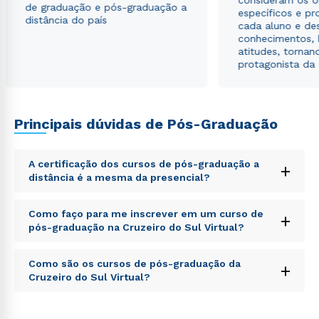
consideram os o
envio de conteúdos da Cruzeiro do Sul.
de graduação e pós-graduação a
específicos e pro
distância do país
cada aluno e de
conhecimentos, 
atitudes, tornan
protagonista da
Principais dúvidas de Pós-Graduação
A certificação dos cursos de pós-graduação a
+
distância é a mesma da presencial?
Sed ut perspiciatis unde omnis iste natus error sit
Como faço para me inscrever em um curso de
+
voluptatem accusantium doloremque laudantium,
pós-graduação na Cruzeiro do Sul Virtual?
totam rem aperiam, eaque ipsa quae ab illo inventore
veritatis et quasi architecto beatae vitae dicta sunt
Sed ut perspiciatis unde omnis iste natus error sit
explicabo. Nemo enim ipsam voluptatem quia
Como são os cursos de pós-graduação da
+
voluptatem accusantium doloremque laudantium,
voluptas sit aspernatur aut odit aut fugit, sed quia
Cruzeiro do Sul Virtual?
totam rem aperiam, eaque ipsa quae ab illo inventore
consequuntur magni dolores eos qui ratione
veritatis et quasi architecto beatae vitae dicta sunt
voluptatem sequi nesciunt.
Sed ut perspiciatis unde omnis iste natus error sit
explicabo. Nemo enim ipsam voluptatem quia