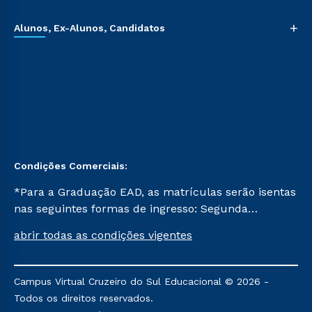
+
Alunos, Ex-Alunos, Candidatos
Condições Comerciais:
*Para a Graduação EAD, as matrículas serão isentas
nas seguintes formas de ingresso: Segunda
Graduação, Segunda Graduação 2.0 e Transferência.
abrir todas as condições vigentes
Já para as demais, a taxa de matrícula será de R$
49. *Para a Pós-graduação EAD, as ofertas
mencionadas são referentes aos cursos: Ensino
Campus Virtual Cruzeiro do Sul Educacional © 2026 -
Religioso, Geografia para a Docência e Metodologia
Todos os direitos reservados.
do Ensino de História: Questões Atuais.