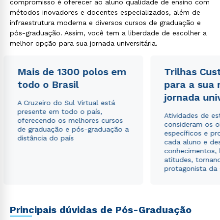
compromisso é oferecer ao aluno qualidade de ensino com
métodos inovadores e docentes especializados, além de
infraestrutura moderna e diversos cursos de graduação e
pós-graduação. Assim, você tem a liberdade de escolher a
Rápido e fácil
melhor opção para sua jornada universitária.
WhatsApp
ou
Mais de 1300 polos em
Trilhas Cus
todo o Brasil
para a sua
jornada uni
A Cruzeiro do Sul Virtual está
presente em todo o país,
Atividades de e
oferecendo os melhores cursos
consideram os o
de graduação e pós-graduação a
específicos e pro
distância do país
Estou de acordo com a
Política de Privacidade.
e
cada aluno e de
autorizo que meus dados sejam utilizados para o
conhecimentos, 
envio de conteúdos da Cruzeiro do Sul.
atitudes, tornan
protagonista da
Principais dúvidas de Pós-Graduação