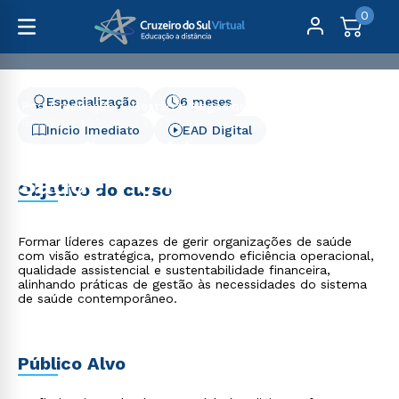
0
Especialização
6 meses
Pós-Graduação
Gestão e Negócios
Gestão e Liderança em Saúde - 6 meses
Início Imediato
EAD Digital
Gestão e Liderança em
Saúde - 6 meses
Objetivo do curso
Formar líderes capazes de gerir organizações de saúde
com visão estratégica, promovendo eficiência operacional,
qualidade assistencial e sustentabilidade financeira,
alinhando práticas de gestão às necessidades do sistema
de saúde contemporâneo.
Público Alvo