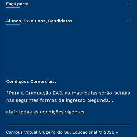
+
Faça parte
+
Alunos, Ex-Alunos, Candidatos
Condições Comerciais:
*Para a Graduação EAD, as matrículas serão isentas
nas seguintes formas de ingresso: Segunda
Graduação, Segunda Graduação 2.0 e Transferência.
abrir todas as condições vigentes
Já para as demais, a taxa de matrícula será de R$
49. *Para a Pós-graduação EAD, as ofertas
mencionadas são referentes aos cursos: Ensino
Campus Virtual Cruzeiro do Sul Educacional © 2026 -
Religioso, Geografia para a Docência e Metodologia