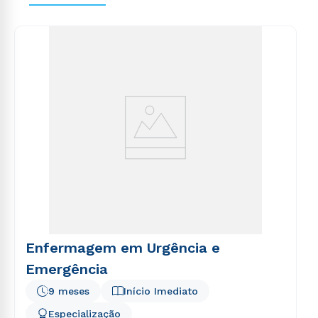
explicabo. Nemo enim ipsam voluptatem quia
voluptas sit aspernatur aut odit aut fugit, sed quia
consequuntur magni dolores eos qui ratione
voluptatem sequi nesciunt.
Enfermagem em Urgência e
Emergência
9 meses
Início Imediato
Especialização