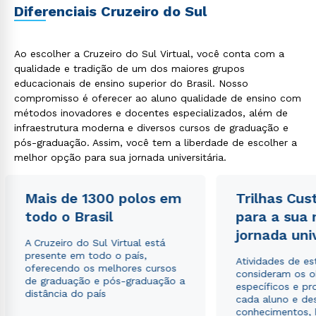
Diferenciais Cruzeiro do Sul
Ao escolher a Cruzeiro do Sul Virtual, você conta com a
qualidade e tradição de um dos maiores grupos
educacionais de ensino superior do Brasil. Nosso
compromisso é oferecer ao aluno qualidade de ensino com
métodos inovadores e docentes especializados, além de
infraestrutura moderna e diversos cursos de graduação e
pós-graduação. Assim, você tem a liberdade de escolher a
melhor opção para sua jornada universitária.
Rápido e fácil
WhatsApp
ou
Mais de 1300 polos em
Trilhas Cus
todo o Brasil
para a sua
jornada uni
A Cruzeiro do Sul Virtual está
presente em todo o país,
Atividades de e
oferecendo os melhores cursos
consideram os o
de graduação e pós-graduação a
específicos e pro
distância do país
cada aluno e de
Estou de acordo com a
Política de Privacidade.
e
conhecimentos, 
autorizo que meus dados sejam utilizados para o