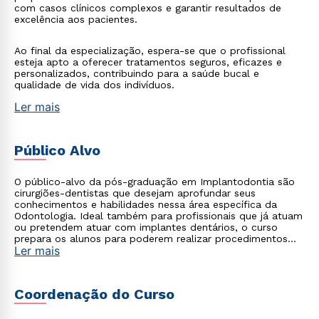
com casos clínicos complexos e garantir resultados de
excelência aos pacientes.
Ao final da especialização, espera-se que o profissional
esteja apto a oferecer tratamentos seguros, eficazes e
personalizados, contribuindo para a saúde bucal e
qualidade de vida dos indivíduos.
Ler mais
Público Alvo
O público-alvo da pós-graduação em Implantodontia são
cirurgiões-dentistas que desejam aprofundar seus
conhecimentos e habilidades nessa área específica da
Odontologia. Ideal também para profissionais que já atuam
ou pretendem atuar com implantes dentários, o curso
prepara os alunos para poderem realizar procedimentos
Ler mais
complexos de reabilitação oral com implantes, desde o
diagnóstico até a execução dos tratamentos cirúrgicos e
protéticos.
Coordenação do Curso