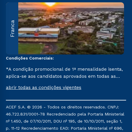
A
Franca
O
U
C
Condições Comerciais:
*A condição promocional de 1ª mensalidade isenta,
aplica-se aos candidatos aprovados em todas as
formas de ingresso, exceto na prova on-line ou
abrir todas as condições vigentes
agendada, que ofertam bolsas de até 50% de
desconto, ambos ingressantes no semestre vigente,
que ainda não tenham efetivado e/ou não tenham
ACEF S.A. © 2026 - Todos os direitos reservados. CNPJ:
cancelado ou trancado sua matrícula em uma das
46.722.831/0001-78 Recredenciado pela Portaria Ministerial
Instituições da Cruzeiro do Sul Educacional, no
nº 1.450, de 07/10/2011, DOU nº 195, de 10/10/2011, seção 1,
período de um ano. Tais condições não se aplicam
p. 11-12 Recredenciamento EAD: Portaria Ministerial nº 696,