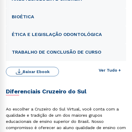
BIOÉTICA
ÉTICA E LEGISLAÇÃO ODONTOLÓGICA
TRABALHO DE CONCLUSÃO DE CURSO
Rápido e fácil
WhatsApp
ou
Ver Tudo +
Baixar Ebook
Diferenciais Cruzeiro do Sul
Ao escolher a Cruzeiro do Sul Virtual, você conta com a
qualidade e tradição de um dos maiores grupos
Estou de acordo com a
Política de Privacidade.
e
autorizo que meus dados sejam utilizados para o
educacionais de ensino superior do Brasil. Nosso
envio de conteúdos da Cruzeiro do Sul.
compromisso é oferecer ao aluno qualidade de ensino com