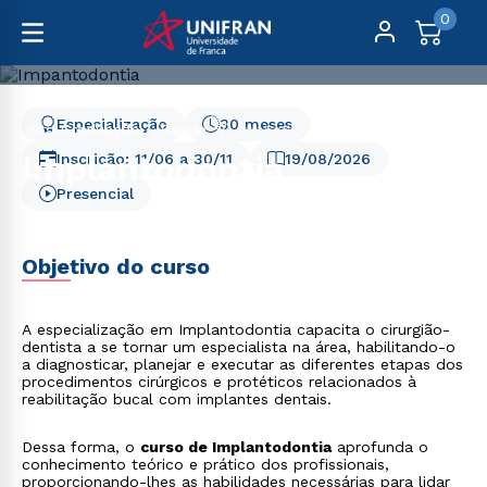
0
Especialização
30 meses
Pós-Graduação
Saúde
Implantodontia
Implantodontia
Inscrição:
11/06
a
30/11
19/08/2026
Presencial
Objetivo do curso
A especialização em Implantodontia capacita o cirurgião-
dentista a se tornar um especialista na área, habilitando-o
a diagnosticar, planejar e executar as diferentes etapas dos
procedimentos cirúrgicos e protéticos relacionados à
reabilitação bucal com implantes dentais.
Dessa forma, o
curso de Implantodontia
aprofunda o
conhecimento teórico e prático dos profissionais,
proporcionando-lhes as habilidades necessárias para lidar