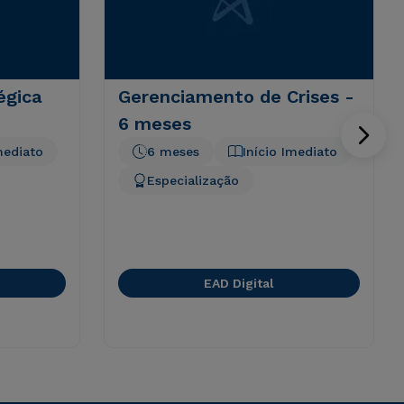
égica
Gerenciamento de Crises -
6 meses
mediato
6 meses
Início Imediato
Especialização
EAD Digital