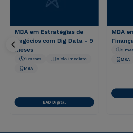
MBA em Estratégias de
MBA em
Negócios com Big Data - 9
Finanç
meses
9 me
9 meses
Início Imediato
MBA
MBA
EAD Digital