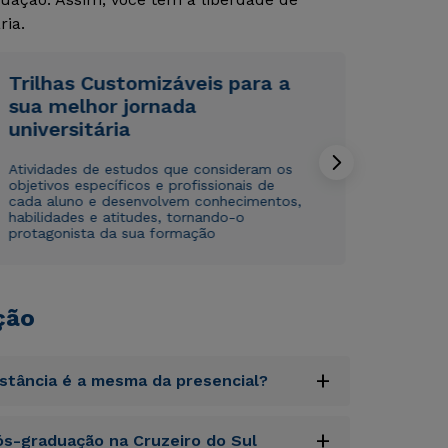
ria.
Trilhas Customizáveis para a
sua melhor jornada
universitária
Rápido e fácil
Rápido e fácil
WhatsApp
WhatsApp
Atividades de estudos que consideram os
objetivos específicos e profissionais de
ou
ou
cada aluno e desenvolvem conhecimentos,
habilidades e atitudes, tornando-o
protagonista da sua formação
ção
Estou de acordo com a
Estou de acordo com a
Política de Privacidade.
Política de Privacidade.
e
e
autorizo que meus dados sejam utilizados para o
autorizo que meus dados sejam utilizados para o
+
istância é a mesma da presencial?
envio de conteúdos da Cruzeiro do Sul.
envio de conteúdos da Cruzeiro do Sul.
uptatem accusantium doloremque laudantium,
+
s-graduação na Cruzeiro do Sul