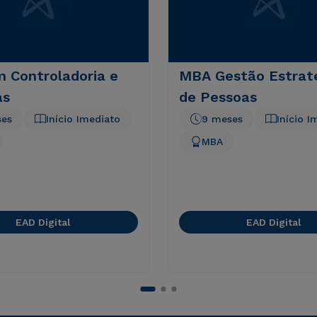
 Controladoria e
MBA Gestão Estrat
as
de Pessoas
ses
Início Imediato
9 meses
Início I
MBA
EAD Digital
EAD Digital