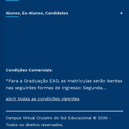
+
Alunos, Ex-Alunos, Candidatos
Condições Comerciais:
*Para a Graduação EAD, as matrículas serão isentas
nas seguintes formas de ingresso: Segunda
Graduação, Segunda Graduação 2.0 e Transferência.
abrir todas as condições vigentes
Já para as demais, a taxa de matrícula será de R$
49. *Para a Pós-graduação EAD, as ofertas
mencionadas são referentes aos cursos: Ensino
Campus Virtual Cruzeiro do Sul Educacional © 2026 -
Religioso, Geografia para a Docência e Metodologia
Todos os direitos reservados.