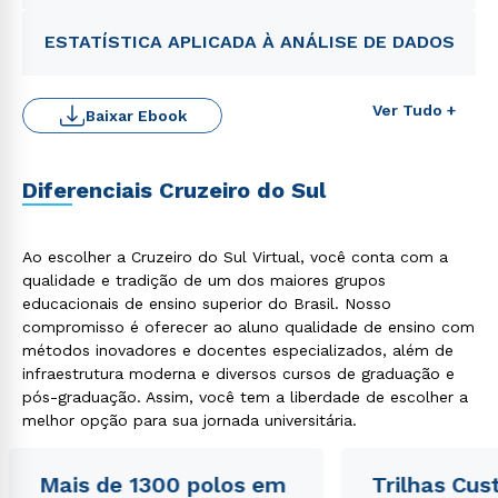
ESTATÍSTICA APLICADA À ANÁLISE DE DADOS
Ver Tudo +
Baixar Ebook
Diferenciais Cruzeiro do Sul
Rápido e fácil
WhatsApp
Ao escolher a Cruzeiro do Sul Virtual, você conta com a
qualidade e tradição de um dos maiores grupos
ou
educacionais de ensino superior do Brasil. Nosso
compromisso é oferecer ao aluno qualidade de ensino com
métodos inovadores e docentes especializados, além de
infraestrutura moderna e diversos cursos de graduação e
pós-graduação. Assim, você tem a liberdade de escolher a
melhor opção para sua jornada universitária.
Estou de acordo com a
Política de Privacidade.
e
Mais de 1300 polos em
Trilhas Cus
autorizo que meus dados sejam utilizados para o