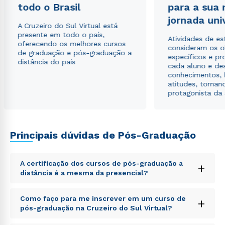
envio de conteúdos da Cruzeiro do Sul.
todo o Brasil
para a sua
jornada uni
A Cruzeiro do Sul Virtual está
presente em todo o país,
Atividades de e
oferecendo os melhores cursos
consideram os o
de graduação e pós-graduação a
específicos e pro
distância do país
cada aluno e de
conhecimentos, 
atitudes, tornan
protagonista da
Principais dúvidas de Pós-Graduação
A certificação dos cursos de pós-graduação a
+
distância é a mesma da presencial?
Sed ut perspiciatis unde omnis iste natus error sit
Como faço para me inscrever em um curso de
+
voluptatem accusantium doloremque laudantium,
pós-graduação na Cruzeiro do Sul Virtual?
totam rem aperiam, eaque ipsa quae ab illo inventore
veritatis et quasi architecto beatae vitae dicta sunt